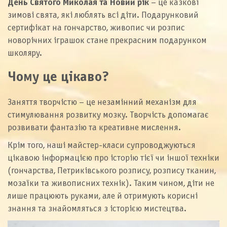
День Святого Миколая та Новий рік
– це казкові
зимові свята, які люблять всі діти. Подарунковий
сертифікат на гончарство, живопис чи розпис
новорічних іграшок стане прекрасним подарунком
школяру.
Чому це цікаво?
Заняття творчістю – це незамінний механізм для
стимулювання розвитку мозку. Творчість допомагає
розвивати фантазію та креативне мислення.
Крім того, наші майстер-класи супроводжуються
цікавою інформацією про історію тієї чи іншої техніки
(гончарства, Петриківського розпису, розпису тканин,
мозаїки та живописних технік). Таким чином, діти не
лише працюють руками, але й отримують корисні
знання та знайомляться з історією мистецтва.