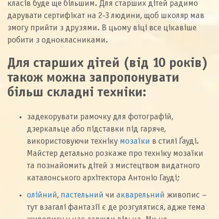
класів буде ще більшим. Для старших дітей радимо
дарувати сертифікат на 2-3 людини, щоб школяр мав
змогу прийти з друзями. В цьому віці все цікавіше
робити з однокласниками.
Для старших дітей (від 10 років)
також можна запропонувати
більш складні техніки:
задекорувати рамочку для фотографій,
дзеркальце або підставки під гаряче,
використовуючи техніку
мозаїки
в стилі Ґауді.
Майстер детально розкаже про техніку мозаїки
та познайомить дітей з мистецтвом видатного
каталонського архітектора Антоніо Гауді;
олійний
,
пастельний
чи
акварельний
живопис –
тут взагалі фантазії є де розгулятися, адже тема