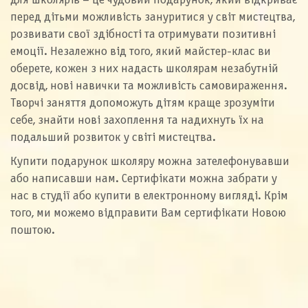
для школярів – це чудовий подарунок, який відкриває
перед дітьми можливість зануритися у світ мистецтва,
розвивати свої здібності та отримувати позитивні
емоції. Незалежно від того, який майстер-клас ви
оберете, кожен з них надасть школярам незабутній
досвід, нові навички та можливість самовираження.
Творчі заняття допоможуть дітям краще зрозуміти
себе, знайти нові захоплення та надихнуть їх на
подальший розвиток у світі мистецтва.
Купити подарунок школяру можна зателефонувавши
або написавши нам. Сертифікати можна забрати у
нас в студії або купити в електронному вигляді. Крім
того, ми можемо відправити Вам сертифікати Новою
поштою.