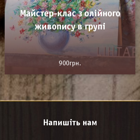
Майстер-клас з олійного
живопису в групі
900грн.
Напишіть нам