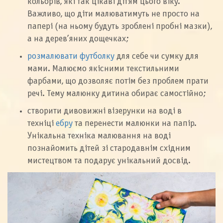
кольорів, які так цікаві дітям цього віку.
Важливо, що діти малюватимуть не просто на
папері (на ньому будуть зроблені пробні мазки),
а на дерев’яних дощечках;
розмалювати футболку
для себе чи сумку для
мами. Малюємо якісними текстильними
фарбами, що дозволяє потім без проблем прати
речі. Тему малюнку дитина обирає самостійно;
створити дивовижні візерунки на воді в
техніці
ебру
та перенести малюнки на папір.
Унікальна техніка малювання на воді
познайомить дітей зі стародавнім східним
мистецтвом та подарує унікальний досвід.