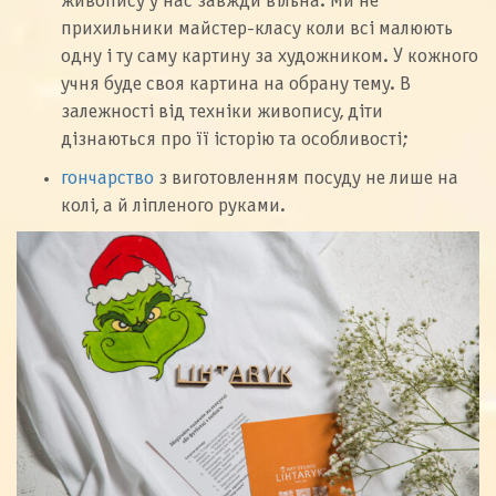
живопису у нас завжди вільна. Ми не
прихильники майстер-класу коли всі малюють
одну і ту саму картину за художником. У кожного
учня буде своя картина на обрану тему. В
залежності від техніки живопису, діти
дізнаються про її історію та особливості;
гончарство
з виготовленням посуду не лише на
колі, а й ліпленого руками.