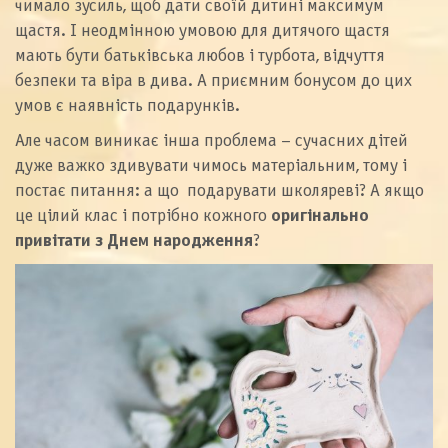
чимало зусиль, щоб дати своїй дитині максимум
щастя. І неодмінною умовою для дитячого щастя
мають бути батьківська любов і турбота, відчуття
безпеки та віра в дива. А приємним бонусом до цих
умов є наявність подарунків.
Але часом виникає інша проблема – сучасних дітей
дуже важко здивувати чимось матеріальним, тому і
постає питання: а що подарувати школяреві? А якщо
це цілий клас і потрібно кожного
оригінально
привітати з Днем народження
?