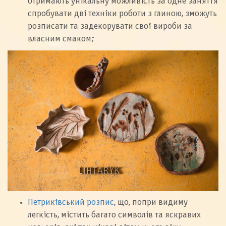
отримають унікальну можливість за одне заняття
спробувати дві техніки роботи з глиною, зможуть
розписати та задекорувати свої вироби за
власним смаком;
Петриківський розпис
, що, попри видиму
легкість, містить багато символів та яскравих