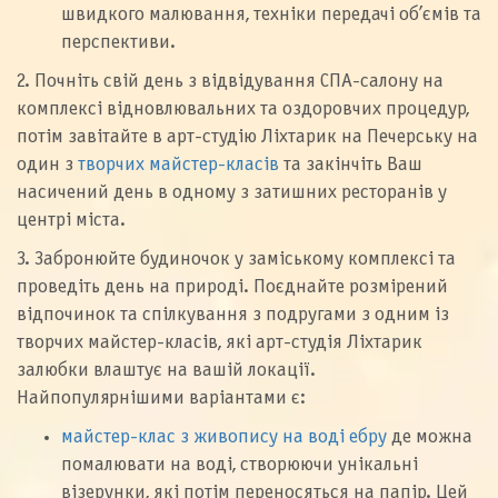
швидкого малювання, техніки передачі об’ємів та
перспективи.
2. Почніть свій день з відвідування СПА-салону на
комплексі відновлювальних та оздоровчих процедур,
потім завітайте в арт-студію Ліхтарик на Печерську на
один з
творчих майстер-класів
та закінчіть Ваш
насичений день в одному з затишних ресторанів у
центрі міста.
3. Забронюйте будиночок у заміському комплексі та
проведіть день на природі. Поєднайте розмірений
відпочинок та спілкування з подругами з одним із
творчих майстер-класів, які арт-студія Ліхтарик
залюбки влаштує на вашій локації.
Найпопулярнішими варіантами є:
майстер-клас з живопису на воді ебру
де можна
помалювати на воді, створюючи унікальні
візерунки, які потім переносяться на папір. Цей