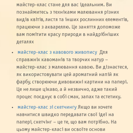
майстер-клас стане для вас ідеальним. Ви
познаймитесь з техніками малювання різних
видів квітів, листя та інших рослинних елементів,
працюючи з аквареллю. Це заняття допоможе
вам помітити красу природи в найдрібніших
деталях
майстер-клас з кавового живопису
Для
справжніх кавоманів та творчих натур –
майстер-клас з малювання кавою. Ви дізнаєтеся,
як використовувати цей ароматний напій як
фарбу, створюючи дивовижні картини на папері.
Це не лише цікаво, а й незвично, адже такий
процес поєднує в собі смак, запах та естетику.
майстер-клас зі скетчингу
Якщо ви хочете
навчитися швидко передавати свої ідеї на
папері, скетчінг – це те, що вам потрібно. На
цьому майстер-класі ви освоїте основи