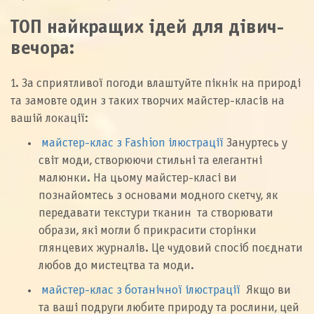
ТОП найкращих ідей для дівич-
вечора:
1. За сприятливої погоди влаштуйте пікнік на природі
та замовте один з таких творчих майстер-класів на
вашій локації:
майстер-клас з Fashion ілюстрації
Зануртесь у
світ моди, створюючи стильні та елегантні
малюнки. На цьому майстер-класі ви
познайомтесь з основами модного скетчу, як
передавати текстури тканин та створювати
образи, які могли б прикрасити сторінки
глянцевих журналів. Це чудовий спосіб поєднати
любов до мистецтва та моди.
майстер-клас з ботанічної ілюстрації
Якщо ви
та ваші подруги любите природу та рослини, цей