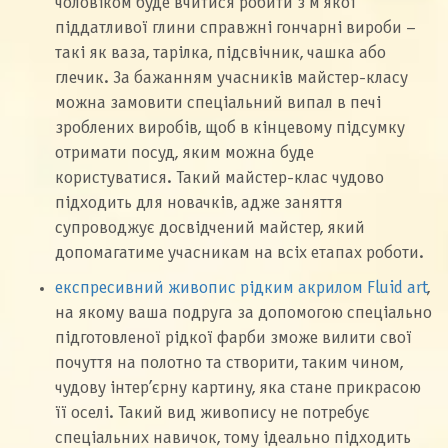
чоловіком буде вчитися робити з м’якої
піддатливої глини справжні гончарні вироби –
такі як ваза, тарілка, підсвічник, чашка або
глечик. За бажанням учасників майстер-класу
можна замовити спеціальний випал в печі
зроблених виробів, щоб в кінцевому підсумку
отримати посуд, яким можна буде
користуватися. Такий майстер-клас чудово
підходить для новачків, адже заняття
супроводжує досвідчений майстер, який
допомагатиме учасникам на всіх етапах роботи.
експресивний живопис рідким акрилом Fluid art
,
на якому ваша подруга за допомогою спеціально
підготовленої рідкої фарби зможе вилити свої
почуття на полотно та створити, таким чином,
чудову інтер’єрну картину, яка стане прикрасою
її оселі. Такий вид живопису не потребує
спеціальних навичок, тому ідеально підходить