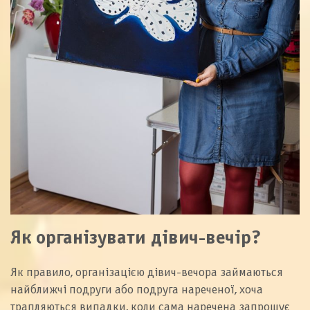
Як організувати дівич-вечір?
Як правило, організацією дівич-вечора займаються
найближчі подруги або подруга нареченої, хоча
трапляються випадки, коли сама наречена запрошує