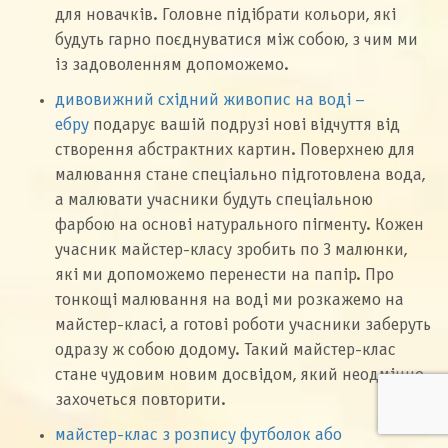
для новачків. Головне підібрати кольори, які
будуть гарно поєднуватися між собою, з чим ми
із задоволенням допоможемо.
дивовижний східний живопис на воді –
ебру
подарує вашій подрузі нові відчуття від
створення абстрактних картин. Поверхнею для
малювання стане спеціально підготовлена вода,
а малювати учасники будуть спеціальною
фарбою на основі натурального пігменту. Кожен
учасник майстер-класу зробить по 3 малюнки,
які ми допоможемо перенести на папір. Про
тонкощі малювання на воді ми розкажемо на
майстер-класі, а готові роботи учасники заберуть
одразу ж собою додому. Такий майстер-клас
стане чудовим новим досвідом, який неодмінно
захочеться повторити.
майстер-клас з розпису футболок або