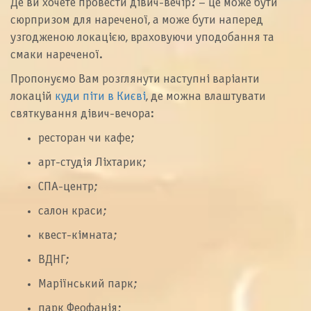
Де ви хочете провести дівич-вечір? – це може бути
сюрпризом для нареченої, а може бути наперед
узгодженою локацією, враховуючи уподобання та
смаки нареченої.
Пропонуємо Вам розглянути наступні варіанти
локацій
куди піти в Києві
, де можна влаштувати
святкування дівич-вечора:
ресторан чи кафе;
арт-студія Ліхтарик;
СПА-центр;
салон краси;
квест-кімната;
ВДНГ;
Маріїнський парк;
парк Феофанія;