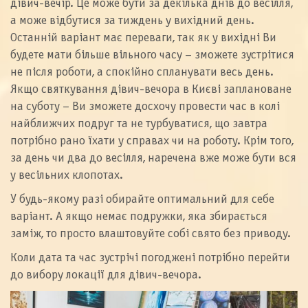
дівич-вечір. Це може бути за декілька днів до весілля,
а може відбутися за тиждень у вихідний день.
Останній варіант має переваги, так як у вихідні Ви
будете мати більше вільного часу – зможете зустрітися
не після роботи, а спокійно спланувати весь день.
Якщо святкування дівич-вечора в Києві заплановане
на суботу – Ви зможете досхочу провести час в колі
найближчих подруг та не турбуватися, що завтра
потрібно рано їхати у справах чи на роботу. Крім того,
за день чи два до весілля, наречена вже може бути вся
у весільних клопотах.
У будь-якому разі обирайте оптимальний для себе
варіант. А якщо немає подружки, яка збирається
заміж, то просто влаштовуйте собі свято без приводу.
Коли дата та час зустрічі погоджені потрібно перейти
до вибору локації для дівич-вечора.