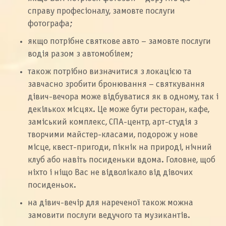
справу професіоналу, замовте послуги
фотографа;
якщо потрібне святкове авто – замовте послуги
водія разом з автомобілем;
також потрібно визначитися з локацією та
завчасно зробити бронювання – святкування
дівич-вечора може відбуватися як в одному, так і
декількох місцях. Це може бути ресторан, кафе,
заміський комплекс, СПА-центр, арт-студія з
творчими майстер-класами, подорож у нове
місце, квест-пригоди, пікнік на природі, нічний
клуб або навіть посиденьки вдома. Головне, щоб
ніхто і ніщо Вас не відволікало від дівочих
посиденьок.
на дівич-вечір для нареченої також можна
замовити послуги ведучого та музикантів.