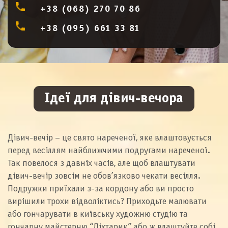
+38 (068) 270 70 86
+38 (095) 661 33 81
Ідеї для дівич-вечора
Дівич-вечір – це свято нареченої, яке влаштовується
перед весіллям найближчими подругами нареченої.
Так повелося з давніх часів, але щоб влаштувати
дівич-вечір зовсім не обов’язково чекати весілля.
Подружки приїхали з-за кордону або ви просто
вирішили трохи відволіктись? Приходьте малювати
або гончарувати в київську художню студію та
гончарну майстерню “Ліхтарик” або ж влаштуйте собі