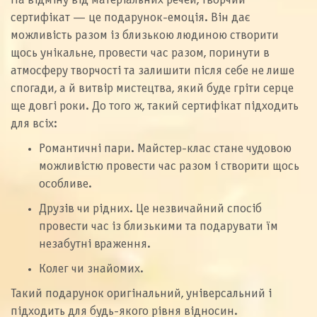
На відміну від матеріальних речей, творчий
сертифікат — це подарунок-емоція. Він дає
можливість разом із близькою людиною створити
щось унікальне, провести час разом, поринути в
атмосферу творчості та залишити після себе не лише
спогади, а й витвір мистецтва, який буде гріти серце
ще довгі роки. До того ж, такий сертифікат підходить
для всіх:
Романтичні пари. Майстер-клас стане чудовою
можливістю провести час разом і створити щось
особливе.
Друзів чи рідних. Це незвичайний спосіб
провести час із близькими та подарувати їм
незабутні враження.
Колег чи знайомих.
Такий подарунок оригінальний, універсальний і
підходить для будь-якого рівня відносин.