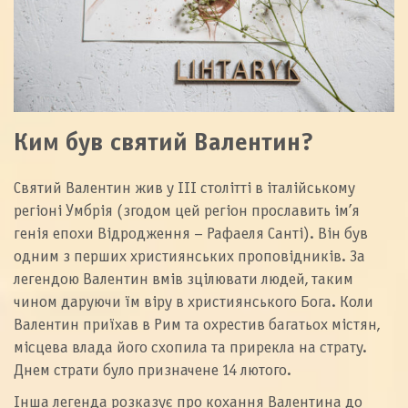
Ким був святий Валентин?
Святий Валентин жив у ІІІ столітті в італійському
регіоні Умбрія (згодом цей регіон прославить ім’я
генія епохи Відродження – Рафаеля Санті). Він був
одним з перших християнських проповідників. За
легендою Валентин вмів зцілювати людей, таким
чином даруючи їм віру в християнського Бога. Коли
Валентин приїхав в Рим та охрестив багатьох містян,
місцева влада його схопила та прирекла на страту.
Днем страти було призначене 14 лютого.
Інша легенда розказує про кохання Валентина до