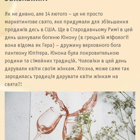
Як не дивно, але 14 лютого – це не просто
маркетингове свято, яке придумали для збільшення
продажів десь в США. Ще в Стародавньому Римі в цей
день шанували богиню Юнону (в грецькій міфології
вона відома як Гера) – дружину верховного бога
пантеону Юпітера. Юнона була покровителькою
родини та сімейних традицій. Чоловіки в цей день
дарували квіти своїм жінкам. Хтозна, може саме так
зародилась традиція дарувати квіти жінкам на
свята?!