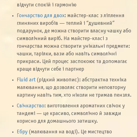
відчути спокій і гармонію
Гончарство для двох
: майстер-клас з ліплення
глиняних виробів — теплий і “душевний”
подарунок, де можна створити власну чашку або
символічний виріб. На майстер-класі з
гончарства можна створити унікальні предмети:
чашки, тарілки, вази або навіть символічні
прикраси. Цей процес заспокоює та допомагає
краще відчути себе і партнер
Fluid art
(рідкий живопис): абстрактна техніка
малювання, що дозволяє створити неповторну
картину навіть тим, хто ніколи не тримав пензля.
Свічкарство
: виготовлення ароматних свічок у
тандемі — це красиво, символічно й завжди
корисно для домашнього затишку.
Ебру
(малювання на воді). Це мистецтво