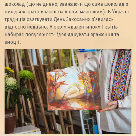
шоколад (що не дивно, зважаючи що саме шоколад з
цих двох країн вважається найсмачнішим). В Україні
традиція святкувати День Закоханих з’явилась
відносно недавно. А окрім «валентинок» і квітів
набирає популярність ідея дарувати враження та
емоції.