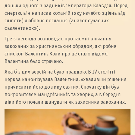
доньки одного з радників імператора Клавдія. Перед
смертю, він написав коханій (яку начебто зцілив від
сліпоти) любовне послання (аналог сучасних
«валентинок»).
Третя легенда розповідає про таємні вінчання
закоханих за християнським обрядом, які робив
єпископ Валентин. Коли про це стало відомо,
Валентина було страчено.
Яка б з цих версій не було правдою, В IV столітті
церква канонізувала Валентина, ухваливши рішення
причислити його до лику святих. Спочатку він був
покровителем мандрівників та хворих, а в Середні
віки його почали шанувати як захисника закоханих.