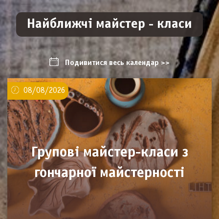
Найближчі майстер - класи
Подивитися весь календар >>
08/08/2026
Групові майстер-класи з
гончарної майстерності