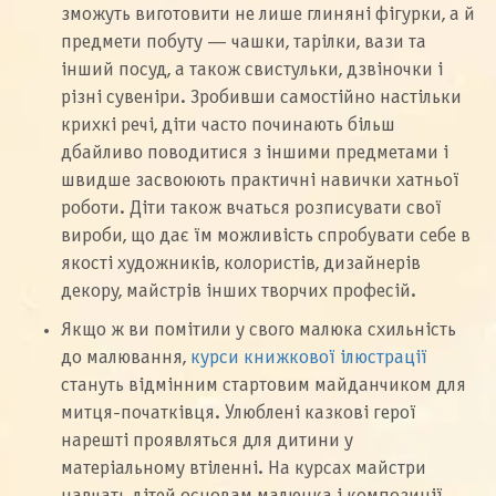
зможуть виготовити не лише глиняні фігурки, а й
предмети побуту — чашки, тарілки, вази та
інший посуд, а також свистульки, дзвіночки і
різні сувеніри. Зробивши самостійно настільки
крихкі речі, діти часто починають більш
дбайливо поводитися з іншими предметами і
швидше засвоюють практичні навички хатньої
роботи. Діти також вчаться розписувати свої
вироби, що дає їм можливість спробувати себе в
якості художників, колористів, дизайнерів
декору, майстрів інших творчих професій.
Якщо ж ви помітили у свого малюка схильність
до малювання,
курси книжкової ілюстрації
стануть відмінним стартовим майданчиком для
митця-початківця. Улюблені казкові герої
нарешті проявляться для дитини у
матеріальному втіленні. На курсах майстри