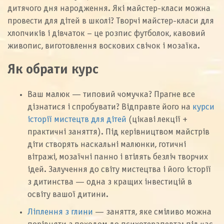
дитячого дня народження. Які майстер-класи можна
провести для дітей в школі? Творчі майстер-класи для
хлопчиків і дівчаток – це розпис футболок, кавовий
живопис, виготовлення воскових свічок і мозаїка.
Як обрати курс
Ваш малюк — типовий чомучка? Прагне все
дізнатися і спробувати? Відправте його на
курси
історії мистецтв для дітей
(цікаві лекції +
практичні заняття). Під керівництвом майстрів
діти створять наскальні малюнки, готичні
вітражі, мозаїчні панно і втілять безліч творчих
ідей. Залучення до світу мистецтва і його історії
з дитинства — одна з кращих інвестицій в
освіту вашої дитини.
Ліплення з глини
— заняття, яке сміливо можна