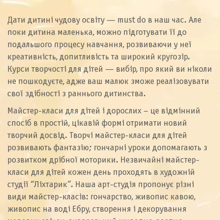
Дати дитині чудову освіту — must do в наш час. Але
поки дитина маленька, можно підготувати її до
подальшого процесу навчання, розвиваючи у неї
креативність, допитливість та широкий кругозір.
Курси творчості для дітей — вибір, про який ви ніколи
не пошкодуєте, адже ваш малюк зможе реалізовувати
свої здібності з раннього дитинства.
Майстер-класи для дітей і дорослих – це відмінний
спосіб в простій, цікавій формі отримати новий
творчий досвід. Творчі майстер-класи для дітей
розвивають фантазію; гончарні уроки допомагають з
розвитком дрібної моторики. Незвичайні майстер-
класи для дітей кожен день проходять в художній
студії “Ліхтарик”. Наша арт-студія пропонує різні
види майстер-класів: гончарство, живопис кавою,
живопис на воді Ебру, створення і декорування