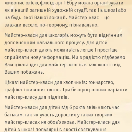
живопис олією, флюїд арт і Ебру можна організувати
як в нашій затишній художній студії, так і в школі або
на будь-якої Вашої локації. Майстер-клас – це
завжди весело, по-творчому, пізнавально.
Майстер-класи для школярів можуть бути відмінним
доповненням навчального процесу. Для дітей
майстер-класи дають можливість легше і простіше
сприймати нову інформацію. Ми з радістю підберемо
Вам цікаві ідеї для майстер-класів в залежності від
Ваших побажань.
Цікаві майстер-класи для хлопчиків: гончарство,
графіка і живопис олією. Три безпрограшних варіанти
майстер-класу для підлітків.
Майстер-класи для дітей від 6 років звільняють час
батькам, так як участь дорослих у таких творчих
майстер-класах не обов’язкова. Майстер-класи для
дітей в школі популярні в якості святкування