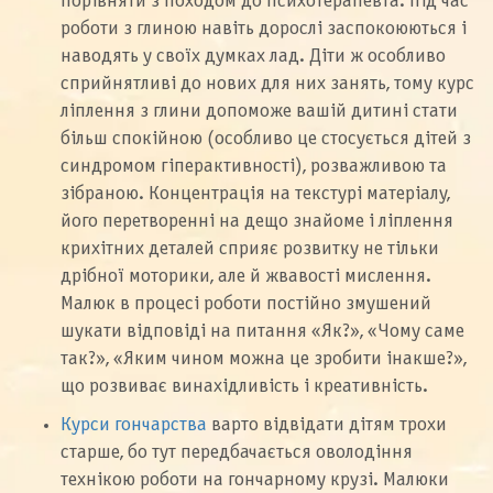
порівняти з походом до психотерапевта: під час
роботи з глиною навіть дорослі заспокоюються і
наводять у своїх думках лад. Діти ж особливо
сприйнятливі до нових для них занять, тому курс
ліплення з глини допоможе вашій дитині стати
більш спокійною (особливо це стосується дітей з
синдромом гіперактивності), розважливою та
зібраною. Концентрація на текстурі матеріалу,
його перетворенні на дещо знайоме і ліплення
крихітних деталей сприяє розвитку не тільки
дрібної моторики, але й жвавості мислення.
Малюк в процесі роботи постійно змушений
шукати відповіді на питання «Як?», «Чому саме
так?», «Яким чином можна це зробити інакше?»,
що розвиває винахідливість і креативність.
Курси гончарства
варто відвідати дітям трохи
старше, бо тут передбачається оволодіння
технікою роботи на гончарному крузі. Малюки