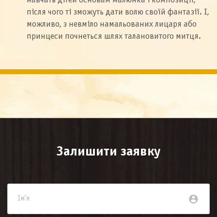
навчать дітей основам малюнка і композиції,
після чого ті зможуть дати волю своїй фантазії. І,
можливо, з невміло намальованих лицаря або
принцеси почнеться шлях талановитого митця.
Залишити заявку