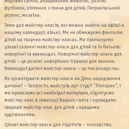
медових свічок, акварельний живопис, розпис
футболок, ліплення з глини для дітей, Петриківський
розпис, мозаїка.
Теми для майстер-класів, які можна знайти на афіші в
нашому календарі, вільні. Ми не обмежуємо фантазію
дітей на творчих майстер-класах. Ми пропонуємо
цікаві сезонні майстер-класи для дітей та їх батьків:
новорічні та великодні. Новорічні майстер-класи для
дітей – це розпис новорічних іграшок для ялинки.
Великодні дитячі майстер-класи – це писанкарство.
Як організувати майстер-класи на День народження
дитини? – Запросіть майстрів арт-студії “Ліхтарик”, і
ми привеземо всі необхідні матеріали, підготуємо
майстер-клас в тематиці Вашого свята і проведемо
творчий майстер-клас для дітей з кращими
художниками.
Цікаві майстер-класи для підлітків – гончарство,