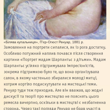
«Білява купальниця», П’єр-Огюст Ренуар, 1881 р.
Замовлення на портрети сипалися, як із рога достатку.
Особливо потужний наплив почався після створення
картини «Портрет мадам Шарпантьє з дітьми». Мадам
Шарпантьє усіляко підтримувала імпресіоністів,
зокрема підтримкою було те, що вона організувала
салон, в якому частенько збиралися молоді митці,
котрим кортіло подискутувати на мистецькі теми.
Ренуар туди теж приходив. Але він вважав, що жодні
дискусії та теорії про мистецтво не пояснять цього
ремесла вичерпно, оскільки в мистецтві є незбагненна
сторона. Через такі погляди Ренуар не брав участі в