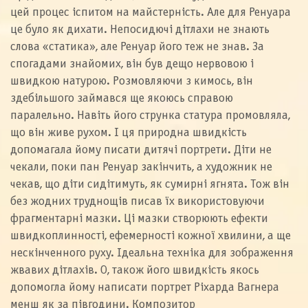
цей процес іспитом на майстерність. Але для Ренуара
це було як дихати. Непосидючі дітлахи не знають
слова «статика», але Ренуар його теж не знав. За
спогадами знайомих, він був дещо нервовою і
швидкою натурою. Розмовляючи з кимось, він
здебільшого займався ще якоюсь справою
паралельно. Навіть його струнка статура промовляла,
що він живе рухом. І ця природна швидкість
допомагала йому писати дитячі портрети. Діти не
чекали, поки пан Ренуар закінчить, а художник не
чекав, що діти сидітимуть, як сумирні ягнята. Тож він
без жодних труднощів писав їх використовуючи
фрагментарні мазки. Ці мазки створюють ефекти
швидкоплинності, ефемерності кожної хвилини, а ще
нескінченного руху. Ідеальна техніка для зображення
жвавих дітлахів. О, також його швидкість якось
допомогла йому написати портрет Ріхарда Вагнера
менш як за півгодини. Композитор