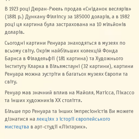
В 1923 році Дюран-Рюель продав «Сніданок веслярів»
(1881 р.) Дункану Філліпсу за 185000 доларів, а в 1982
році ця картина була застрахована на 10 мільйонів
доларів.
Сьогодні картини Ренуара знаходяться в музеях по
всьому світу. Окрім найбільших колекцій Фонда
Барнса в Філадельфії (181 картина) та Художнього
інституту Кларка в Вільямстауні (32 картини), картини
Ренуара можна зустріти в багатьох музеях Європи та
світу.
Ренуар мав значний вплив на Майоля, Матісса, Пікассо
та інших художників ХХ століття.
Більше про Ренуара та інших імпресіоністів Ви можете
дізнатися на
лекціях з історії європейського
мистецтва
в арт-студії «Ліхтарик».