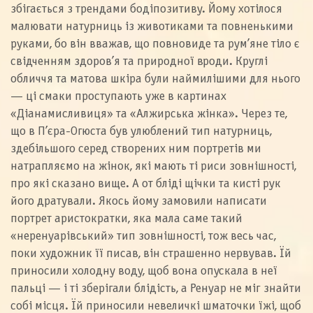
збігається з трендами бодіпозитиву. Йому хотілося
малювати натурниць із животиками та повненькими
руками, бо він вважав, що повновиде та рум’яне тіло є
свідченням здоров’я та природної вроди. Круглі
обличчя та матова шкіра були наймилішими для нього
— ці смаки проступають уже в картинах
«Діанамисливиця» та «Алжирська жінка». Через те,
що в П’єра-Огюста був улюблений тип натурниць,
здебільшого серед створених ним портретів ми
натрапляємо на жінок, які мають ті риси зовнішності,
про які сказано вище. А от бліді щічки та кисті рук
його дратували. Якось йому замовили написати
портрет аристократки, яка мала саме такий
«неренуарівський» тип зовнішності, тож весь час,
поки художник її писав, він страшенно нервував. Їй
приносили холодну воду, щоб вона опускала в неї
пальці — і ті зберігали блідість, а Ренуар не міг знайти
собі місця. Їй приносили невеличкі шматочки їжі, щоб