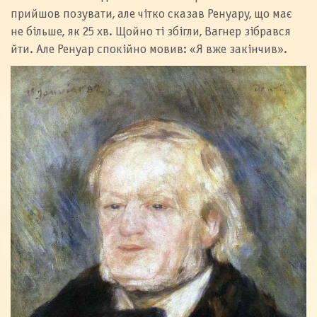
прийшов позувати, але чітко сказав Ренуару, що має
не більше, як 25 хв. Щойно ті збігли, Вагнер зібрався
йти. Але Ренуар спокійно мовив: «Я вже закінчив».