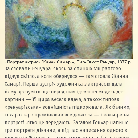
«Портрет актриси Жанни Самарі», П’єр-Огюст Ренуар, 1877 р.
За словами Ренуара, якось за спиною він раптово
відчув світло, а коли обернувся — там стояла Жанна
Самарі. Перша зустріч художника з актрисою дала
йому зрозуміти, що перед ним ідеальна модель для
картини — її щира весела вдача, а також типова
«ренуарівська» зовнішність підкорювала. Як бачимо,
її характер опромінював все довкола — і кольори на
портреті чітко це передають. Загалом Ренуар напише
три портрети дівчини, а під час написання одного з