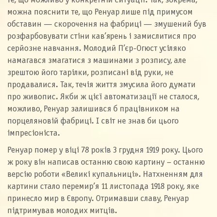
те, що можливо у конкретній ситуації. Так, зокрема,
можна пояснити те, що Ренуар лише під примусом
обставин — скорочення на фабриці — змушений був
розфарбовувати стіни кав’ярень і замислитися про
серйозне навчання. Молодий П’єр-Огюст усіляко
намагався змагатися з машинами з розпису, але
зрештою його тарілки, розписані від руки, не
продавалися. Так, течія життя змусила його думати
про живопис. Якби ж цієї автоматизації не сталося,
можливо, Ренуар залишився б працівником на
порцеляновій фабриці. І світ не знав би цього
імпресіоніста.
Ренуар помер у віці 78 років 3 грудня 1919 року. Цього
ж року він написав останню свою картину – останню
версію роботи «Великі купальниці». Натхненням для
картини стало перемир’я 11 листопада 1918 року, яке
принесло мир в Європу. Отримавши славу, Ренуар
підтримував молодих митців.