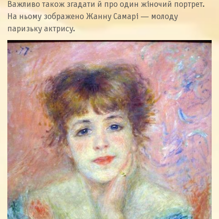
Важливо також згадати й про один жіночий портрет.
На ньому зображено Жанну Самарі — молоду
паризьку актрису.