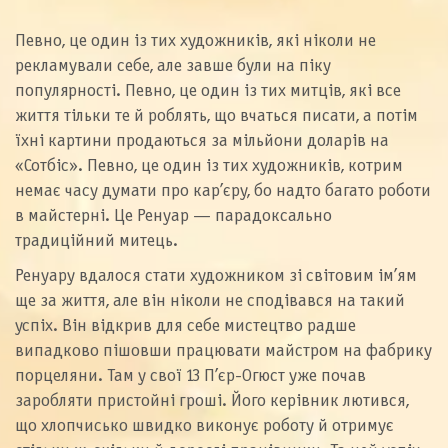
Певно, це один із тих художників, які ніколи не
рекламували себе, але завше були на піку
популярності. Певно, це один із тих митців, які все
життя тільки те й роблять, що вчаться писати, а потім
їхні картини продаються за мільйони доларів на
«Сотбіс». Певно, це один із тих художників, котрим
немає часу думати про кар’єру, бо надто багато роботи
в майстерні. Це Ренуар — парадоксально
традиційний митець.
Ренуару вдалося стати художником зі світовим ім’ям
ще за життя, але він ніколи не сподівався на такий
успіх. Він відкрив для себе мистецтво радше
випадково пішовши працювати майстром на фабрику
порцеляни. Там у свої 13 П’єр-Огюст уже почав
заробляти пристойні гроші. Його керівник лютився,
що хлопчисько швидко виконує роботу й отримує