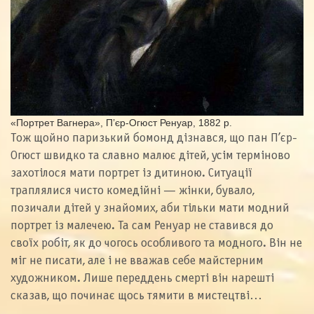
«Портрет Вагнера», П’єр-Огюст Ренуар, 1882 р.
Тож щойно паризький бомонд дізнався, що пан П’єр-
Огюст швидко та славно малює дітей, усім терміново
захотілося мати портрет із дитиною. Ситуації
траплялися чисто комедійні — жінки, бувало,
позичали дітей у знайомих, аби тільки мати модний
портрет із малечею. Та сам Ренуар не ставився до
своїх робіт, як до чогось особливого та модного. Він не
міг не писати, але і не вважав себе майстерним
художником. Лише переддень смерті він нарешті
сказав, що починає щось тямити в мистецтві…