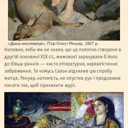
«Діана-мисливиця», П’єр-Огюст Ренуар, 1867 р.
Напевно, якби ми не знали, що це полотно створено в
другій половині ХІХ ст., мимоволі зарахували б його
до більш ранніх — чисто літературне, нереалістичне
зображення. Та чомусь Салон відхилив цю спробу
митця. Ренуар, натомість, не опустив рук і продовжив
писати так, щоб прихилити журі.