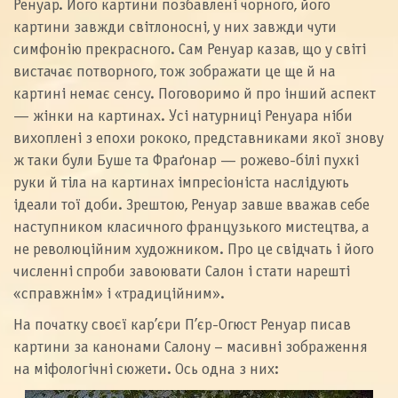
Ренуар. Його картини позбавлені чорного, його
картини завжди світлоносні, у них завжди чути
симфонію прекрасного. Сам Ренуар казав, що у світі
вистачає потворного, тож зображати це ще й на
картині немає сенсу. Поговоримо й про інший аспект
— жінки на картинах. Усі натурниці Ренуара ніби
вихоплені з епохи рококо, представниками якої знову
ж таки були Буше та Фраґонар — рожево-білі пухкі
руки й тіла на картинах імпресіоніста наслідують
ідеали тої доби. Зрештою, Ренуар завше вважав себе
наступником класичного французького мистецтва, а
не революційним художником. Про це свідчать і його
численні спроби завоювати Салон і стати нарешті
«справжнім» і «традиційним».
На початку своєї кар’єри П’єр-Огюст Ренуар писав
картини за канонами Салону – масивні зображення
на міфологічні сюжети. Ось одна з них: