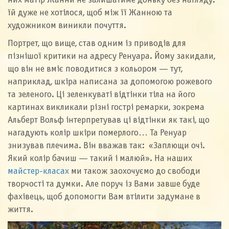
них матір Жанни не залишатиме доньку без нагляду:
їй дуже не хотілося, щоб між її Жанною та
художником виникли почуття.
Портрет, що вище, став одним із приводів для
пізнішої критики на адресу Ренуара. Йому закидали,
що він не вміє поводитися з кольором — тут,
наприклад, шкіра написана за допомогою рожевого
та зеленого. Ці зеленкуваті відтінки тіла на його
картинах викликали різні гострі ремарки, зокрема
Альберт Вольф інтерпретував ці відтінки як такі, що
нагадують колір шкіри померлого… Та Ренуар
знизував плечима. Він вважав так: «Заплющи очі.
Який колір бачиш — такий і малюй». На наших
майстер-класах
ми також заохочуємо до свободи
творчості та думки. Але поруч із Вами завше буде
фахівець, щоб допомогти Вам втілити задумане в
життя.