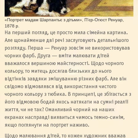
«Портрет мадам Шарпантьє з дітьми», П’єр-Огюст Ренуар,
1878 р.
На перший погляд, це просто мила сімейна картина.
Але щонайменше дві речі заслуговують детальнішого
розгляду. Перша — Ренуар зовсім не використовував
чорних фарб. Друга — вміти малювати дітей
вважалося вершиною майстерності. Щодо чорного
кольору, то митець досягав близьких до нього
відтінків завдяки змішуванню різних фарб. Але він
свідомо відмовлявся від використання чистого
чорного кольору з тюбика. В принципі, це збігається з
його відмовою бодай якось натякати на сумні реалії
життя, чи не так? Оманливий чорний на наших
екранах насправді виявиться чимось темно-синім,
якщо поглянути на портрет наживо.
Щодо малювання дітей, то кожен художник вважав