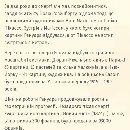
За два роки до смерті він мав познайомитися,
завдяки агенту Полю Розенбергу, з двома тоді ще
невідомими художниками: Анрі Матіссом та Пабло
Пікассо. Зустріч з Матіссом, у якого було чотири
картини Ренуара відбулася, а от Пікассо не встиг
зустрітися з метром.
Через рік після смерті Ренуара відбулося три його
масштабні виставки. Дюран-Рюель виставив в Парижі
63 картини, 13 пастелей та кілька малюнків, а в Нью-
Йорку – 41 картину художника. На осінньому Салоні
була представлена 31 картина періоду 1915 – 1919
років.
Ціни на роботи Ренуара продовжували рости в
геометричній прогресії. Незадовго після смерті
художника його картина «Новий міст» (1872 р.), за яку
він отримав 300 франків, була продана за 93000
франків.