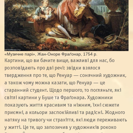
«Музичне парі», Жан-Оноре Фраґонар, 1754 р.
Картини, що ви бачите вище, важливі для нас, бо
розповідають про дві речі: звідки взялося
твердження про те, що Ренуар — сонячний художник,
а також чому можна казати, що Ренуар — це
старанний студент. Щодо першого, то погляньте, які
світлі картини у Буше та Фраґонара. Художники
показують життя красивим та ніжним, їхні сюжети
приємні, а кольори заспокійливі та радісні. Жодного
натяку на тривогу чи страхіття, які люди переживають
у житті. Це те, що запозичив у художників рококо