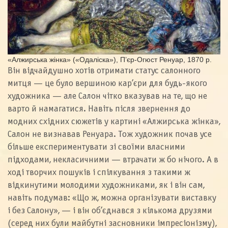
«Алжирська жінка» («Одаліска»), П’єр-Огюст Ренуар, 1870 р.
Він відчайдушно хотів отримати статус салонного
митця — це було вершиною кар’єри для будь-якого
художника — але Салон чітко вказував на те, що не
варто й намагатися. Навіть після звернення до
модних східних сюжетів у картині «Алжирська жінка»,
Салон не визнавав Ренуара. Тож художник почав усе
більше експериментувати зі своїми власними
підходами, некласичними — втрачати ж бо нічого. А в
ході творчих пошуків і спілкування з такими ж
відкинутими молодими художниками, як і він сам,
навіть подумав: «Що ж, можна організувати виставку
і без Салону», — і він об’єднався з кількома друзями
(серед них були майбутні засновники імпресіонізму),