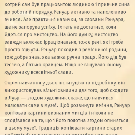
котрий сам був працьовитою людиною і привчив сина
до роботи й порядку, Ренуар активно та наполегливо
вчився. Але практичні навички, за словами Ренуара,
ще не запорука успіху. Їх геть не достатньо, коли
йдеться про мистецтво. На його думку, мистецтво
завжди включає ірраціональне, тож є речі, які треба
просто відчути. Ренуар походив з ремісничої родини,
тож добре знав, яка важка ручна праця. Його дід був
теслею, а батько кравцем. Ніщо не віщувало юному
художнику всесвітньої слави.
Окрім навчання у двох інституціях та підробітку, він
використовував вільні хвилини для того, щоб сходити
в Лувр — згодом художник скаже, що навчився
малювати саме в музеї. Щоб розвинути вміння, Ренуар
копіював картини визнаних митців і ніколи не
сподівався на те, що і його полотна згодом опиняться
в цьому музеї. Традиція копіювати картини старих