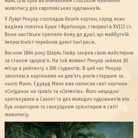
майстрів була визначальним способом навчання
живопису для європейських художників.
У Луврі Ренуар споглядав безліч картин, серед яких
виділяв полотна Буше і Фраґонара, створені в XVIII ст.
Вони настільки припали йому до душі, що майбутній
імпресіоніст перейняв деякі їхні риси.
Весною 1864 року Шарль Глейр закрив свою майстерню
за станом здоров’я. На той момент Ренуар займав 10
місце в рейтингу з 106 студентів. В цей час Ренуар
захопився картинами на дев’ять років старшим за
нього Мане. Едуард Мане вже написав свої картини
«Сніданок на траві» та «Олімпія». Його нещадно
критикували в Салоні та для молодих художників він
був новатором та своєрідним орієнтиром в світі
живопису.