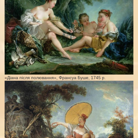
«Діана після полювання», Франсуа Буше, 1745 р.