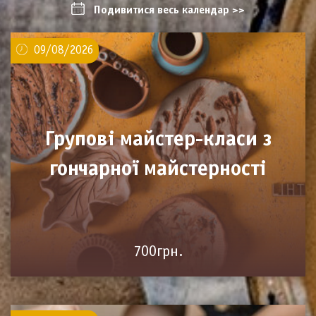
Подивитися весь календар >>
09/08/2026
Групові майстер-класи з
гончарної майстерності
700грн.