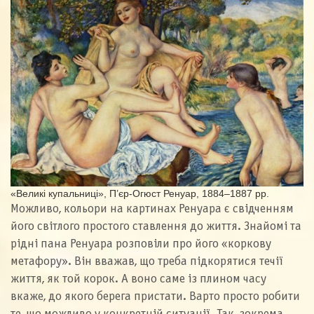
«Великі купальниці», П’єр-Огюст Ренуар, 1884–1887 рр.
Можливо, кольори на картинах Ренуара є свідченням
його світлого простого ставлення до життя. Знайомі та
рідні пана Ренуара розповіли про його «коркову
метафору». Він вважав, що треба підкорятися течії
життя, як той корок. А воно саме із плином часу
вкаже, до якого берега пристати. Варто просто робити