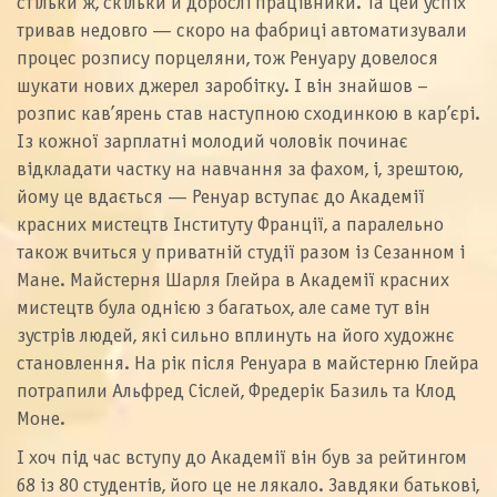
стільки ж, скільки й дорослі працівники. Та цей успіх
тривав недовго — скоро на фабриці автоматизували
процес розпису порцеляни, тож Ренуару довелося
шукати нових джерел заробітку. І він знайшов –
розпис кав’ярень став наступною сходинкою в кар’єрі.
Із кожної зарплатні молодий чоловік починає
відкладати частку на навчання за фахом, і, зрештою,
йому це вдається — Ренуар вступає до Академії
красних мистецтв Інституту Франції, а паралельно
також вчиться у приватній студії разом із Сезанном і
Мане. Майстерня Шарля Глейра в Академії красних
мистецтв була однією з багатьох, але саме тут він
зустрів людей, які сильно вплинуть на його художнє
становлення. На рік після Ренуара в майстерню Глейра
потрапили Альфред Сіслей, Фредерік Базиль та Клод
Моне.
І хоч під час вступу до Академії він був за рейтингом
68 із 80 студентів, його це не лякало. Завдяки батькові,