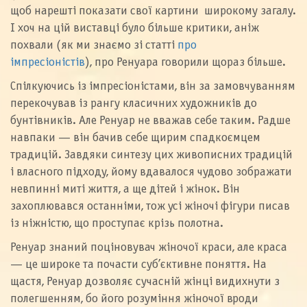
щоб нарешті показати свої картини широкому загалу.
І хоч на цій виставці було більше критики, аніж
похвали (як ми знаємо зі статті
про
імпресіоністів
), про Ренуара говорили щораз більше.
Спілкуючись із імпресіоністами, він за замовчуванням
перекочував із рангу класичних художників до
бунтівників. Але Ренуар не вважав себе таким. Радше
навпаки — він бачив себе щирим спадкоємцем
традицій. Завдяки синтезу цих живописних традицій
і власного підходу, йому вдавалося чудово зображати
невпинні миті життя, а ще дітей і жінок. Він
захоплювався останніми, тож усі жіночі фігури писав
із ніжністю, що проступає крізь полотна.
Ренуар знаний поціновувач жіночої краси, але краса
— це широке та почасти суб’єктивне поняття. На
щастя, Ренуар дозволяє сучасній жінці видихнути з
полегшенням, бо його розуміння жіночої вроди