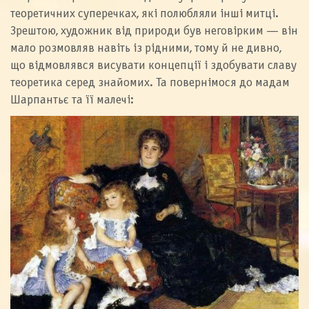
теоретичних суперечках, які полюбляли інші митці.
Зрештою, художник від природи був неговірким — він
мало розмовляв навіть із рідними, тому й не дивно,
що відмовлявся висувати концепції і здобувати славу
теоретика серед знайомих. Та повернімося до мадам
Шарпантьє та її малечі: