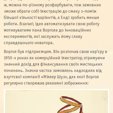
ж, можна по-різному розфарбувати, тож замовник
зможе обрати собі ілюстрацію до смаку з-поміж
більшої кількості варіантів, а Енді зробить менше
роботи. Взагалі, ідея автоматизувати свою роботу
мотивуватиме пана Воргола до інноваційних
експериментів, які заслужать йому славу
справдешнього новатора.
Воргол був підприємцем. Він розпочав свою кар’єру в
1950-х роках як комерційний ілюстратор, отримуючи
значний дохід для фінансування своїх мистецьких
починань. Значна частка замовлень надходила від
взуттєвої компанії «Міллер Шуз», для якої Воргол
регулярно створював рекламні зображення: