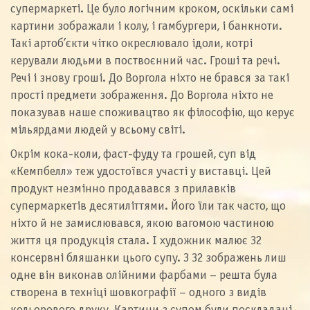
супермаркеті. Це було логічним кроком, оскільки самі
картини зображали і колу, і гамбургери, і банкноти.
Такі артоб’єкти чітко окреслювало ідоли, котрі
керували людьми в поствоєнний час. Гроші та речі.
Речі і знову гроші. До Воргола ніхто не брався за такі
прості предмети зображення. До Воргола ніхто не
показував наше споживацтво як філософію, що керує
мільярдами людей у всьому світі.
Окрім кока-коли, фаст-фуду та грошей, суп від
«Кемпбелл» теж удостоївся участі у виставці. Цей
продукт незмінно продавався з прилавків
супермаркетів десятиліттями. Його їли так часто, що
ніхто й не замислювався, якою вагомою частиною
життя ця продукція стала. І художник малює 32
консервні бляшанки цього супу. З 32 зображень лиш
одне він виконав олійними фарбами – решта була
створена в техніці шовкографії – одного з видів