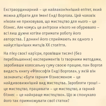
Екстраординарний – це найлаконічніший епітет, який
можна дібрати для імені Енді Воргола. Цей чоловік
ніколи не приховував, що мистецтво для нього – це
бізнес. Але чомусь це анітрохи нікого не обурювало –
всі лиш дужче хотіли отримати роботу його
авторства. І донині його сприймають як одного з
найуспішніших митців ХХ століття.
На піку своєї кар’єри, провівши тисячі (без
перебільшення) експериментів із творчими методами,
заробивши колосальну суму своєю працею, пан Воргол
видасть книгу «Філософія Енді Воргола», у якій він
зазначить: «Бути гарним бізнесменом – це
найдивовижніший вид мистецтва. Заробляти гроші –
це мистецтво, працювати – це мистецтво, а гарний
бізнес – це найкраще мистецтво». Що ж спонукало
його так примножувати свої статки?