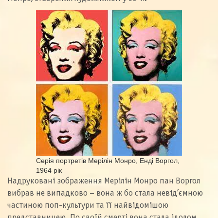
Серія портретів Мерілін Монро, Енді Воргол,
1964 рік
Надруковані зображення Мерілін Монро пан Воргол
вибрав не випадково – вона ж бо стала невід’ємною
частиною поп-культури та її найвідомішою
представницею. По своїй смерті вона стала ідолом,