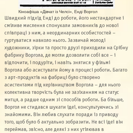
Кіноафіша «Дівчат із Челсі», Енді Воргол
Швидкий підхід Енді до роботи, його нестандартне і
сміливе мислення спонукали замовників до нової
співпраці з ним, а неординарних особистостей –
гуртуватися навколо нього. Зазвичай молоді
художники, зірки та просто друзі приходили на Срібну
фабрику Воргола, де могли дозволити собі все – і
відпочити, і подуріти, і навіть знятися у фільмі
Воргола або асистувати йому в процесі роботи. Багато
з арт-продуктів на фабриці було створено
асистентами під керівництвом Воргола – для нього
колективна творчість була не зазіханням на статус
митця, а радше одним зі способів роботи. Ба більше,
Воргол не стидався шукати ідеї, консультуючись зі
знайомими. Він любив слухати поради із приводу
того, щоб було б актуально зобразити. Не всі ідеї він
переймав, звісно, але деякі з них утілював в