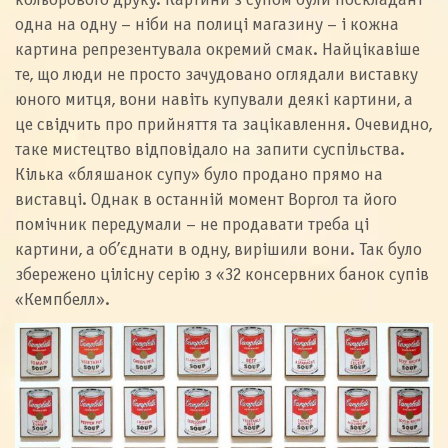
кольорового друку. Картини з супом були поскладані
одна на одну – ніби на полиці магазину – і кожна
картина репрезентувала окремий смак. Найцікавіше
те, що люди не просто зачудовано оглядали виставку
юного митця, вони навіть купували деякі картини, а
це свідчить про прийняття та зацікавлення. Очевидно,
таке мистецтво відповідало на запити суспільства.
Кілька «бляшанок супу» було продано прямо на
виставці. Однак в останній момент Воргол та його
помічник передумали – не продавати треба ці
картини, а об’єднати в одну, вирішили вони. Так було
збережено цілісну серію з «32 консервних банок супів
«Кемпбелл».