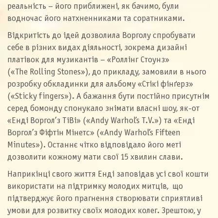
реальність – його приближені, як бачимо, були
водночас його натхненниками та соратниками.
Відкритість до ідей дозволила Ворголу спробувати
себе в різних видах діяльності, зокрема дизайні
платівок для музикантів – «Роллінг Стоунз»
(«The Rolling Stones»), до прикладу, замовили в нього
розробку обкладинки для альбому «Стікі фінґерз»
(«Sticky fingers»). А бажання бути постійно присутнім
серед бомонду спонукало знімати власні шоу, як-от
«Енді Воргол’з ТіВі» («Andy Warhol’s T.V.») та «Енді
Воргол’з Фіфтін Мінетс» («Andy Warhol’s Fifteen
Minutes»). Останнє чітко відповідало його меті
дозволити кожному мати свої 15 хвилин слави.
Наприкінці свого життя Енді заповідав усі свої кошти
використати на підтримку молодих митців, що
підтверджує його прагнення створювати сприятливі
умови для розвитку своїх молодих колег. Зрештою, у