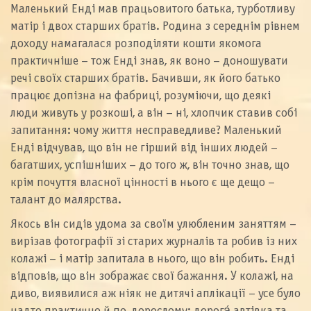
Маленький Енді мав працьовитого батька, турботливу
матір і двох старших братів. Родина з середнім рівнем
доходу намагалася розподіляти кошти якомога
практичніше – тож Енді знав, як воно – доношувати
речі своїх старших братів. Бачивши, як його батько
працює допізна на фабриці, розуміючи, що деякі
люди живуть у розкоші, а він – ні, хлопчик ставив собі
запитання: чому життя несправедливе? Маленький
Енді відчував, що він не гірший від інших людей –
багатших, успішніших – до того ж, він точно знав, що
крім почуття власної цінності в нього є ще дещо –
талант до малярства.
Якось він сидів удома за своїм улюбленим заняттям –
вирізав фотографії зі старих журналів та робив із них
колажі – і матір запитала в нього, що він робить. Енді
відповів, що він зображає свої бажання. У колажі, на
диво, виявилися аж ніяк не дитячі аплікації – усе було