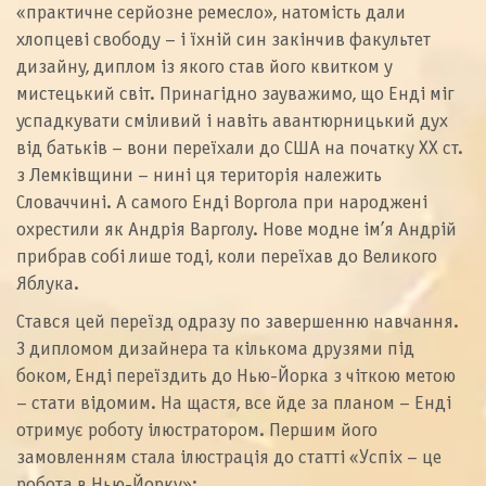
«практичне серйозне ремесло», натомість дали
хлопцеві свободу – і їхній син закінчив факультет
дизайну, диплом із якого став його квитком у
мистецький світ. Принагідно зауважимо, що Енді міг
успадкувати сміливий і навіть авантюрницький дух
від батьків – вони переїхали до США на початку ХХ ст.
з Лемківщини – нині ця територія належить
Словаччині. А самого Енді Воргола при народжені
охрестили як Андрія Варголу. Нове модне ім’я Андрій
прибрав собі лише тоді, коли переїхав до Великого
Яблука.
Стався цей переїзд одразу по завершенню навчання.
З дипломом дизайнера та кількома друзями під
боком, Енді переїздить до Нью-Йорка з чіткою метою
– стати відомим. На щастя, все йде за планом – Енді
отримує роботу ілюстратором. Першим його
замовленням стала ілюстрація до статті «Успіх – це
робота в Нью-Йорку»: