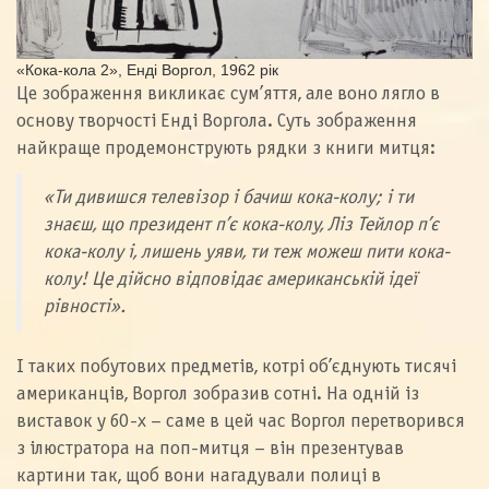
«Кока-кола 2», Енді Воргол, 1962 рік
Це зображення викликає сум’яття, але воно лягло в
основу творчості Енді Воргола. Суть зображення
найкраще продемонструють рядки з книги митця:
«Ти дивишся телевізор і бачиш кока-колу; і ти
знаєш, що президент п’є кока-колу, Ліз Тейлор п’є
кока-колу і, лишень уяви, ти теж можеш пити кока-
колу! Це дійсно відповідає американській ідеї
рівності».
І таких побутових предметів, котрі об’єднують тисячі
американців, Воргол зобразив сотні. На одній із
виставок у 60-х – саме в цей час Воргол перетворився
з ілюстратора на поп-митця – він презентував
картини так, щоб вони нагадували полиці в