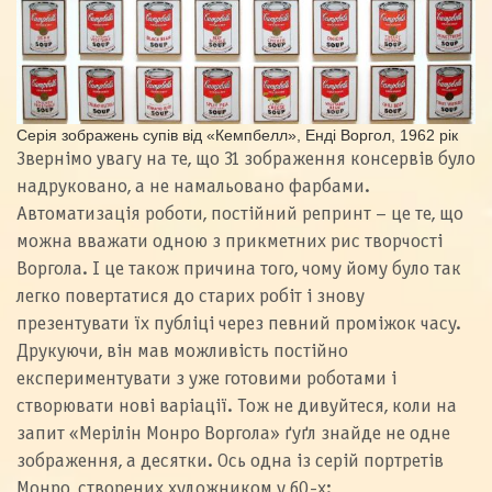
Серія зображень супів від «Кемпбелл», Енді Воргол, 1962 рік
Звернімо увагу на те, що 31 зображення консервів було
надруковано, а не намальовано фарбами.
Автоматизація роботи, постійний репринт – це те, що
можна вважати одною з прикметних рис творчості
Воргола. І це також причина того, чому йому було так
легко повертатися до старих робіт і знову
презентувати їх публіці через певний проміжок часу.
Друкуючи, він мав можливість постійно
експериментувати з уже готовими роботами і
створювати нові варіації. Тож не дивуйтеся, коли на
запит «Мерілін Монро Воргола» ґуґл знайде не одне
зображення, а десятки. Ось одна із серій портретів
Монро, створених художником у 60-х: