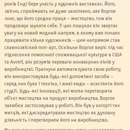
років Енді бере участь у художніх виставках. Його,
звісно, сприймають не дуже захоплено, але Воргол
знає, що його сродна праця – мистецтво, тож він
продовжує шукати себе. У цих пошуках він звертає
увагу на новий модний напрям, в якому вже почало
працювати кілька художників – цим напрямом став
славнозвісний поп-арт. Оскільки Воргол виріс під час
піднесення повоєнної споживацької культури в США
та Англії, він розумів переваги конвеєрних ліній у
виробництві. Прагнучи автоматизувати свою роботу,
він використовував будь-які допоміжні засоби –
серед них була і техніка, і живі люди – асистенти його
студії. Будь-які інновації, які могли перетворити
об’єкт мистецтва на продукт виробництва, Воргол
залюбки застосовував у роботі. Він був у когорті тих
митців, які дискредитували мистецтво як духовну
діяльність і перетворили його на виробництво.