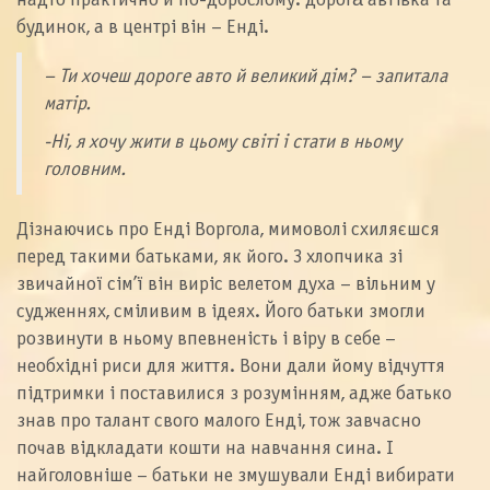
надто практично й по-дорослому: дорога́ автівка та
будинок, а в центрі він – Енді.
– Ти хочеш дороге авто й великий дім? – запитала
матір.
-Ні, я хочу жити в цьому світі і стати в ньому
головним.
Дізнаючись про Енді Воргола, мимоволі схиляєшся
перед такими батьками, як його. З хлопчика зі
звичайної сім’ї він виріс велетом духа – вільним у
судженнях, сміливим в ідеях. Його батьки змогли
розвинути в ньому впевненість і віру в себе –
необхідні риси для життя. Вони дали йому відчуття
підтримки і поставилися з розумінням, адже батько
знав про талант свого малого Енді, тож завчасно
почав відкладати кошти на навчання сина. І
найголовніше – батьки не змушували Енді вибирати