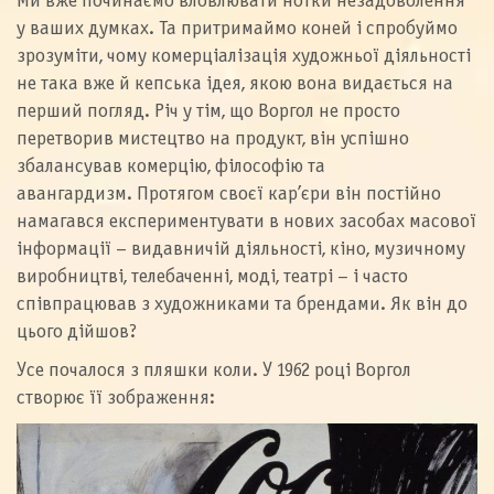
Ми вже починаємо вловлювати нотки незадоволення
у ваших думках. Та притримаймо коней і спробуймо
зрозуміти, чому комерціалізація художньої діяльності
не така вже й кепська ідея, якою вона видається на
перший погляд. Річ у тім, що Воргол не просто
перетворив мистецтво на продукт, він успішно
збалансував комерцію, філософію та
авангардизм. Протягом своєї кар’єри він постійно
намагався експериментувати в нових засобах масової
інформації – видавничій діяльності, кіно, музичному
виробництві, телебаченні, моді, театрі – і часто
співпрацював з художниками та брендами. Як він до
цього дійшов?
Усе почалося з пляшки коли. У 1962 році Воргол
створює її зображення: