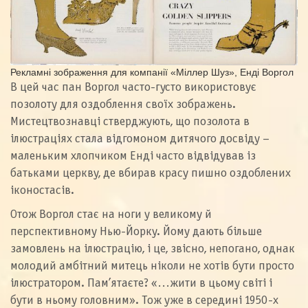
Рекламні зображення для компанії «Міллер Шуз», Енді Воргол
В цей час пан Воргол часто-густо використовує
позолоту для оздоблення своїх зображень.
Мистецтвознавці стверджують, що позолота в
ілюстраціях стала відгомоном дитячого досвіду –
маленьким хлопчиком Енді часто відвідував із
батьками церкву, де вбирав красу пишно оздоблених
іконостасів.
Отож Воргол стає на ноги у великому й
перспективному Нью-Йорку. Йому дають більше
замовлень на ілюстрацію, і це, звісно, непогано, однак
молодий амбітний митець ніколи не хотів бути просто
ілюстратором. Пам’ятаєте? «…жити в цьому світі і
бути в ньому головним». Тож уже в середині 1950-х