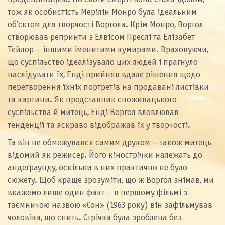
тож як особистість Мерілін Монро була ідеальним
об’єктом для творчості Воргола. Крім Монро, Воргол
створював репринти з Елвісом Преслі та Елізабет
Тейлор – іншими іменитими кумирами. Враховуючи,
що суспільство ідеалізувало цих людей і прагнуло
наслідувати їх, Енді прийняв вдале рішення щодо
перетворення їхніх портретів на продавані листівки
та картини. Як представник споживацького
суспільства й митець, Енді Воргол вловлював
тенденції та яскраво відображав їх у творчості.
Та він не обмежувався самим друком – також митець
відомий як режисер. Його кінострічки належать до
андеґраунду, оскільки в них практично не було
сюжету. Щоб краще зрозуміти, що ж Воргол знімав, ми
вкажемо лише один факт – в першому фільмі з
таємничою назвою «Сон» (1963 року) він зафільмував
чоловіка, що спить. Стрічка була зроблена без