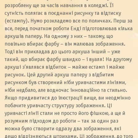
розроблену ще за часів навчання в коледжі. Її
сутність полягає в поєднанні рисунку та відтиску
(естампу). Нумо розкладемо все по поличках. Перш за
все, перед початком роботи Енді підготовлював кілька
аркушів паперу. На одному з них – такому, що
повільно вбирає фарбу – він малював зображення.
Тоді він прикладав до цього аркуша інший – уже
такий, що вбирає фарбу швидко – і вуаля! На другому
аркуші з’являвся відбиток – майже естамп і майже
рисунок. Цей другий аркуш паперу з відбитим
рисунком був створений ніби уривчастими лініями,
ніби недбало, але водночас інноваційно та стильно.
Якщо придивитися до ілюстрації вище, ви неодмінно
побачите уривчасту структуру зображення. Ці
уривчасті лінії стали не просто його фішкою, а ще й
розумним підходом до роботи – так за один раз
можна було створити одразу два зображення, які
дещо відрізняються штрихами. Ці зображення, до того