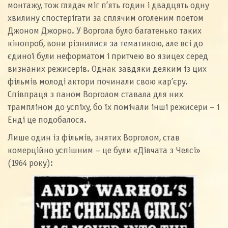
монтажу, тож глядач міг п’ять годин і двадцять одну
хвилину спостерігати за сплячим оголеним поетом
Джоном Джорно. У Воргола було багатенько таких
кінопроб, вони різнилися за тематикою, але всі до
єдиної були неформатом і притчею во язицех серед
визнаних режисерів. Однак завдяки деяким із цих
фільмів молоді актори починали свою кар’єру.
Співпраця з паном Ворголом ставала для них
трампліном до успіху, бо їх помічали інші режисери – і
Енді це подобалося.
Лише один із фільмів, знятих Ворголом, став
комерційно успішним – це були «Дівчата з Челсі»
(1964 року):