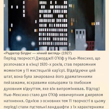
«Радіатор Білдінг — нічний вигляд» (1927)
Період творчості Джорджії О’Кіф у Нью-Мексико, що
розпочався в кінці 1920-х років, став переломним
моментом у її мистецькій кар’єрі. Відвідуючи цей
штат, вона була зачарована його драматичними
пейзажами, яскравими кольорами та глибоким
духовним відчуттям, яке він випромінював. Відтоді
Нью-Мексико стало для О’Кіф невичерпним джерелом
натхнення. Однією з основних тем її творчості в цьому
періоді стали пустельні ландшафти з їх характерними