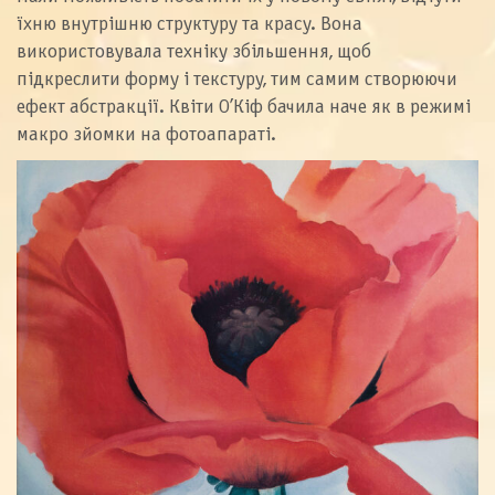
їхню внутрішню структуру та красу. Вона
використовувала техніку збільшення, щоб
підкреслити форму і текстуру, тим самим створюючи
ефект абстракції. Квіти О’Кіф бачила наче як в режимі
макро зйомки на фотоапараті.