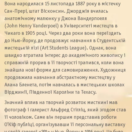
Вона народилася 15 листопада 1887 року в містечку
Сан-Прері, штат Вісконсин. Джорджія вчилась
анатомічному малюнку у Джона Вандерпоеля
(John Henry Vanderpoel) в Університеті мистецтв в
Чикаго в 1905 році. Через два роки вона переїздить
до Нью-Йорку, де продовжує навчання в Студентській
мистецькій лізі (Art Students League). Однак, вона
швидко втратила інтерес до академічного живопису і
справжній прорив в її творчості трапився, коли вона
знайшла нові форми для самовираження. Художниця
продовжила навчання абстрактному мистецтву у
Алана Бленета, потім навчалась в мистецьких школах
Вірджинії, Південної Кароліни та Техасу.
Значний вплив на творчий розвиток мисткині мав
фотограф і галерист Альфред Стігліц, який згодом став
її чоловіком. Саме він першим представив роботи
О’Кіф публіці, організувавши її персональну виставку