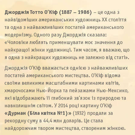
Джорджія Тотто О’Кіф (1887 – 1986)
– це одна з
найвідоміших американських художниць ХХ століття
та одна з найважливіших постатей американського
модернізму. Одного разу Джорджія сказала:
«Чоловіки люблять применшувати моє значення до
найкращої жінки художниці. Тим часом, я вважаю, що
я одна з найкращих художниць не залежно від статі».
Джорджія О’Кіф вважається однією з найважливіших
постатей американського мистецтва. О’Кіф відома
своїми великими масштабними картинами квітів,
хмарочосами Нью-Йорка та пейзажами Нью-Мексико,
які відображають її глибокий зв’язок із природою та
навколишнім світом. У 2014 році картину О’Кіф
«Дурман (Біла квітка №1)»
(1932) продали за
рекордну суму в 44,4 млн доларів. Це стала
найдорожчим твором мистецтва, створеним жінкою.