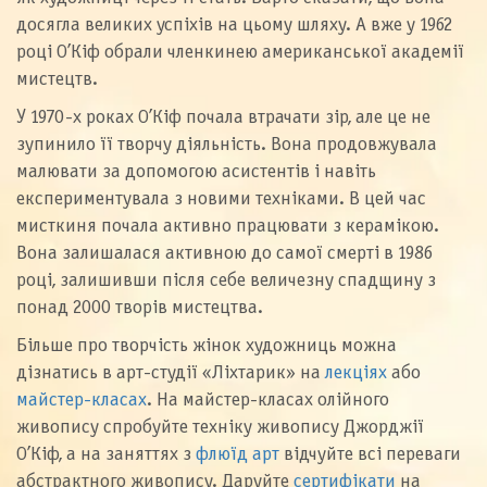
досягла великих успіхів на цьому шляху. А вже у 1962
році О’Кіф обрали членкинею американської академії
мистецтв.
У 1970-х роках О’Кіф почала втрачати зір, але це не
зупинило її творчу діяльність. Вона продовжувала
малювати за допомогою асистентів і навіть
експериментувала з новими техніками. В цей час
мисткиня почала активно працювати з керамікою.
Вона залишалася активною до самої смерті в 1986
році, залишивши після себе величезну спадщину з
понад 2000 творів мистецтва.
Більше про творчість жінок художниць можна
дізнатись в арт-студії «Ліхтарик» на
лекціях
або
майстер-класах
. На майстер-класах олійного
живопису спробуйте техніку живопису Джорджії
О’Кіф, а на заняттях з
флюїд арт
відчуйте всі переваги
абстрактного живопису. Даруйте
сертифікати
на