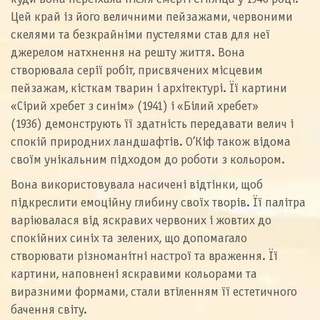
Цей край із його величними пейзажами, червоними
скелями та безкрайніми пустелями став для неї
джерелом натхнення на решту життя. Вона
створювала серії робіт, присвячених місцевим
пейзажам, кісткам тварин і архітектурі. Її картини
«Сірий хребет з синім» (1941) і «Білий хребет»
(1936) демонструють її здатність передавати велич і
спокій природних ландшафтів. О’Кіф також відома
своїм унікальним підходом до роботи з кольором.
Вона використовувала насичені відтінки, щоб
підкреслити емоційну глибину своїх творів. Її палітра
варіювалася від яскравих червоних і жовтих до
спокійних синіх та зелених, що допомагало
створювати різноманітні настрої та враження. Її
картини, наповнені яскравими кольорами та
виразними формами, стали втіленням її естетичного
бачення світу.