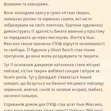
формами та кольорами.
Вона знаходила красу в сухих кістках тварин,
залишках рослин та червоних скелях, які часто
зображувала на своїх полотнах. Картини художниці
демонструють її здатність бачити величне у простому
та передавати це через мистецтво. Життя в Нью-
Мексико також принесло О’Кіф відчуття незалежності
та свободи. Її будинок у Ghost Ranch став тихим
притулком, де вона могла роздумувати та творити.
Тут її основним джерелом натхнення стали місцеві
пейзажі, кістки тварин вибілені сонцем і вітром за
безліч років. Тут у Джорджії з’являється інший
колорит, що базується на баченні місцевого пейзажу:
червоний, жовтий, синій та загалом яскраві, глибокі,
насичені кольори.
Справжнім домом для О’Кіф став штат Нью-Мексико,
куди вона переїхала після смерті Стігліца у 1946 році.