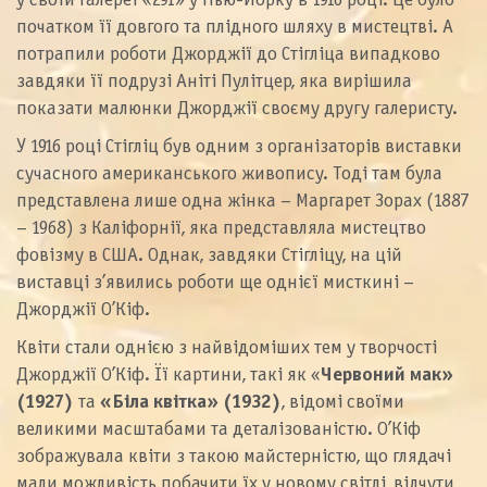
у своїй галереї «291» у Нью-Йорку в 1916 році. Це було
початком її довгого та плідного шляху в мистецтві. А
потрапили роботи Джорджії до Стігліца випадково
завдяки її подрузі Аніті Пулітцер, яка вирішила
показати малюнки Джорджії своєму другу галеристу.
У 1916 році Стігліц був одним з організаторів виставки
сучасного американського живопису. Тоді там була
представлена лише одна жінка – Маргарет Зорах (1887
– 1968) з Каліфорнії, яка представляла мистецтво
фовізму в США. Однак, завдяки Стігліцу, на цій
виставці з’явились роботи ще однієї мисткині –
Джорджії О’Кіф.
Квіти стали однією з найвідоміших тем у творчості
Джорджії О’Кіф. Її картини, такі як «
Червоний мак»
(1927)
та
«Біла квітка» (1932)
, відомі своїми
великими масштабами та деталізованістю. О’Кіф
зображувала квіти з такою майстерністю, що глядачі
мали можливість побачити їх у новому світлі, відчути