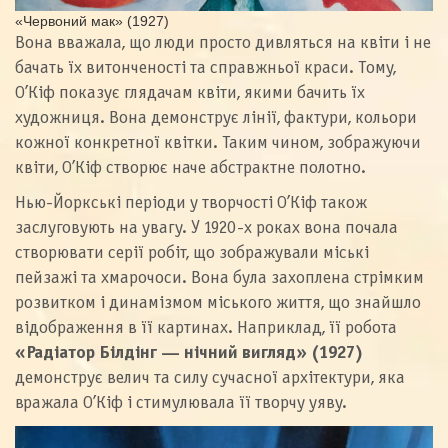
«Червоний мак» (1927)
Вона вважала, що люди просто дивляться на квіти і не
бачать їх витонченості та справжньої краси. Тому,
О’Кіф показує глядачам квіти, якими бачить їх
художниця. Вона демонструє лінії, фактури, кольори
кожної конкретної квітки. Таким чином, зображуючи
квіти, О’Кіф створює наче абстрактне полотно.
Нью-Йоркські періоди у творчості О’Кіф також
заслуговують на увагу. У 1920-х роках вона почала
створювати серії робіт, що зображували міські
пейзажі та хмарочоси. Вона була захоплена стрімким
розвитком і динамізмом міського життя, що знайшло
відображення в її картинах. Наприклад, її робота
«Радіатор Білдінг — нічний вигляд» (1927)
демонструє велич та силу сучасної архітектури, яка
вражала О’Кіф і стимулювала її творчу уяву.