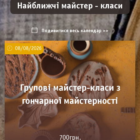
Найближчі майстер - класи
Подивитися весь календар >>
08/08/2026
Групові майстер-класи з
гончарної майстерності
700грн.