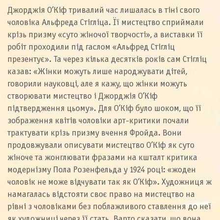
Джорджія О’Кіф тривалий час лишалась в тіні свого
чоловіка Альфреда Стігліца. Її мистецтво сприймали
крізь призму «суто жіночої творчості», а виставки її
робіт проходили під гаслом «Альфред Стігліц
презентує». Та через кілька десятків років сам Стігліц
казав: «Жінки можуть лише народжувати дітей,
говорили науковці, але я кажу, що жінки можуть
створювати мистецтво і Джорджія О’Кіф
підтвердження цьому». Для О’Кіф було шоком, що її
зображення квітів чоловіки арт-критики почали
трактувати крізь призму вчення Фройда. Вони
продовжували описувати мистецтво О’Кіф як суто
жіноче та жонглювати фразами на кшталт критика
модернізму Пола Розенфельда у 1924 році: «жоден
чоловік не може відчувати так як О’Кіф». Художниця ж
намагалась відстояти своє право на мистецтво на
рівні з чоловіками без поблажливого ставлення до неї
як художниці через її стать. Варто сказати, що вона