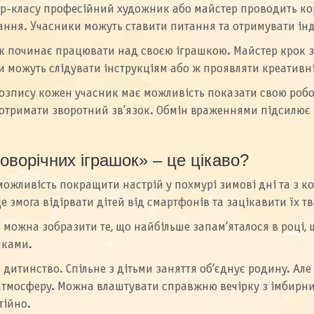
ер-класу професійний художник або майстер проводить кор
ання. Учасники можуть ставити питання та отримувати ін
ик починає працювати над своєю іграшкою. Майстер крок з
можуть слідувати інструкціям або ж проявляти креативніс
розпису кожен учасник має можливість показати свою роб
отримати зворотний зв’язок. Обмін враженнями підсилює п
ворічних іграшок» – це цікаво?
можливість покращити настрій у похмурі зимові дні та з 
 змога відірвати дітей від смартфонів та зацікавити їх тв
ожна зобразити те, що найбільше запам’яталося в році, що
нками.
дитинство. Спільне з дітьми заняття об’єднує родину. Але 
 атмосферу. Можна влаштувати справжню вечірку з імбирн
тійно.