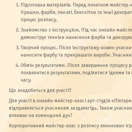
Підготовка матеріалів. Перед початком майстер-к
іграшки, фарби, пензлі, блискітки та інші декор
процес розпису.
Знайомство з інструкцією. Під час онлайн майст
демонструє техніки нанесення фарби та декорув
Творчий процес. Після інструктажу кожен учасн
наносити фарбу та прикрашати вироби. Учасники 
Обмін результатами. Після завершення процесу 
похвалитися результатами, поділитися ідеями та 
часу.
Що знадобиться для участі?
Для участі в онлайн майстер-класі арт-студія «Ліхтар
відправляється учасникам заздалегідь. Також учасник
впливає на командний дух?
Корпоративний майстер-клас з розпису ялинкових ігра