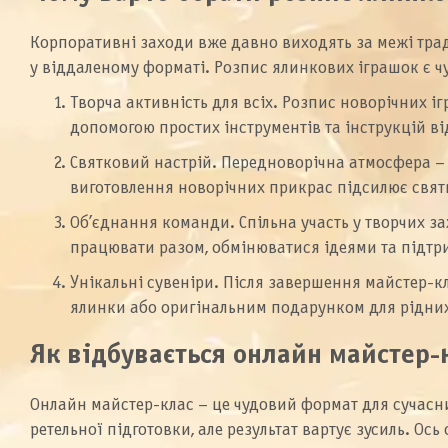
Корпоративні заходи вже давно виходять за межі трад
у віддаленому форматі. Розпис ялинкових іграшок є ч
Творча активність для всіх. Розпис новорічних 
допомогою простих інструментів та інструкцій ві
Святковий настрій. Передноворічна атмосфера – 
виготовлення новорічних прикрас підсилює святко
Об’єднання команди. Спільна участь у творчих 
працювати разом, обмінюватися ідеями та підтри
Унікальні сувеніри. Після завершення майстер-к
ялинки або оригінальним подарунком для рідних і
Як відбувається онлайн майстер-
Онлайн майстер-клас – це чудовий формат для сучасних
ретельної підготовки, але результат вартує зусиль. Ос