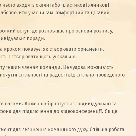
 нього входять скляні або пластикові ялинкові
об забезпечити учасникам комфортний та цікавий
откий вступ, де розповідає про основи розпису,
дивідуальні поради.
а кроком показує, як створювати орнаменти,
ть і створювати щось унікальне.
оту іншим членам команди. Це чудова можливість
очуття спільності та радості від спільно проведеного
теріалами. Кожен набір готується індивідуально та
тфона для підключення до відеоконференції. Як це
умент для зміцнення командного духу. Спільна робота