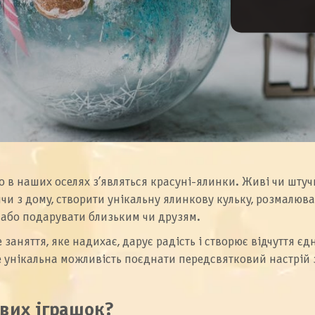
оро в наших оселях з’являться красуні-ялинки. Живі чи шту
ячи з дому, створити унікальну ялинкову кульку, розмалюв
 або подарувати близьким чи друзям.
 заняття, яке надихає, дарує радість і створює відчуття 
 унікальна можливість поєднати передсвятковий настрій з
ових іграшок?