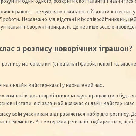
озуміти один одного, розкрити свої таланти і навчитися
вих іграшок – це чудова можливість об’єднати колектив 
ї роботи. Незалежно від відстані між співробітниками, це
 унікальні новорічні прикраси. Це не лише веселе проведе
клас з розпису новорічних іграшок?
розпису матеріалами (спеціальні фарби, пензлі та, власне
я на онлайн майстер-класі у назначений час.
 компаній, де співробітники можуть працювати з будь-яко
ь основні етапи, які зазвичай включає онлайн майстер-кла
ласу всім учасникам відправляється набір для розпису. До
ативні елементи. Усі матеріали ретельно підбираються, щ