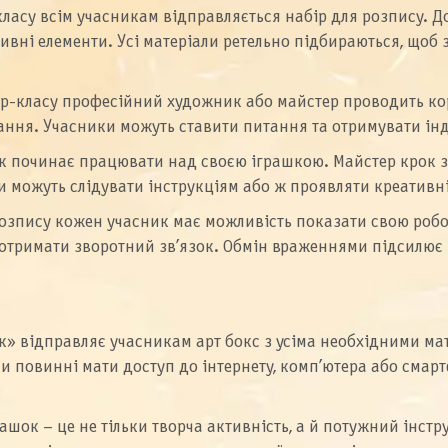
ласу всім учасникам відправляється набір для розпису. До
ативні елементи. Усі матеріали ретельно підбираються, щ
ер-класу професійний художник або майстер проводить кор
ання. Учасники можуть ставити питання та отримувати ін
ик починає працювати над своєю іграшкою. Майстер крок з
можуть слідувати інструкціям або ж проявляти креативніс
розпису кожен учасник має можливість показати свою роб
отримати зворотний зв’язок. Обмін враженнями підсилює п
ик» відправляє учасникам арт бокс з усіма необхідними ма
и повинні мати доступ до інтернету, комп’ютера або смар
шок – це не тільки творча активність, а й потужний інстр