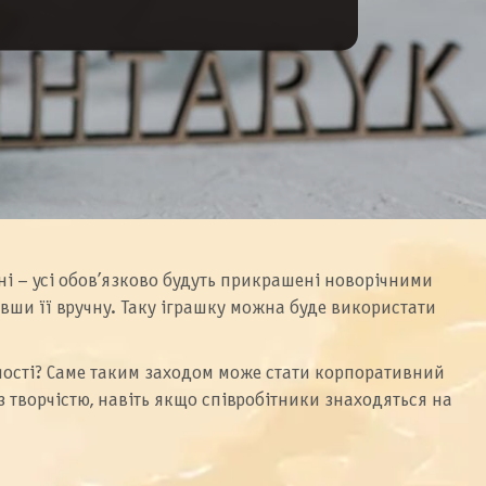
чні – усі обов’язково будуть прикрашені новорічними
авши її вручну. Таку іграшку можна буде використати
єдності? Саме таким заходом може стати корпоративний
 творчістю, навіть якщо співробітники знаходяться на