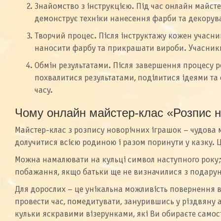
Знайомство з інструкцією. Під час онлайн майст
демонструє техніки нанесення фарби та декорув
Творчий процес. Після інструктажу кожен учасн
наносити фарбу та прикрашати вироби. Учасники 
Обмін результатами. Після завершення процесу 
похвалитися результатами, поділитися ідеями та 
часу.
Чому онлайн майстер-клас «Розпис но
Майстер-клас з розпису новорічних іграшок – чудова 
долучитися всією родиною і разом поринути у казку. Це
Можна намалювати на кульці символ наступного року; м
побажання, якщо батьки ще не визначилися з подару
Для дорослих – це унікальна можливість повернення в 
провести час, помедитувати, занурившись у різдвяну
кульки яскравими візерунками, які Ви обираєте самос