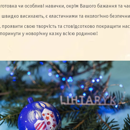
дготовка чи особливі навички, окрім Вашого бажання та ча
 швидко висихають, є еластичними та екологічно безпечн
, проявити свою творчість та стовідсотково покращити нас
 поринути у новорічну казку всією родиною!