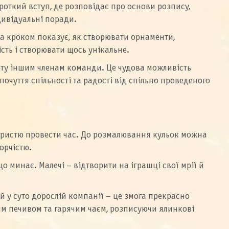
откий вступ, де розповідає про основи розпису,
дивідуальні поради.
а кроком показує, як створювати орнаменти,
ть і створювати щось унікальне.
оту іншим членам команди. Це чудова можливість
очуття спільності та радості від спільно проведеного
користю провести час. До розмалювання кульок можна
орчістю.
 минає. Малечі – відтворити на іграшці свої мрії й
й у суто дорослій компанії – це змога прекрасно
им печивом та гарячим чаєм, розписуючи ялинкові