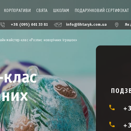
КОРПОРАТИВИ
СВЯТА
ШКОЛАМ
ПОДАРУНКОВИЙ СЕРТИФІКАТ
+38 (095) 661 33 81
info@lihtaryk.com.ua
Як 
айн майстер-клас «Розпис новорічних іграшок»
-клас
ПОДЗВ
чних
+
+3