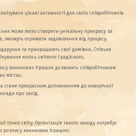
нізувати цікаві активності для своїх співробітників
сник може легко створити унікальну прикрасу за
ва, зможуть отримати задоволення від процесу.
подарунки та прикрашають свої домівки. Спільне
кування чогось світлого і радісного.
пису ялинкових іграшок дозволить співробітникам
их містах.
яка стане прекрасним доповненням до новорічної
погади про захід.
ї точки світу. Організація такого заходу потребує
с з розпису ялинкових іграшок: