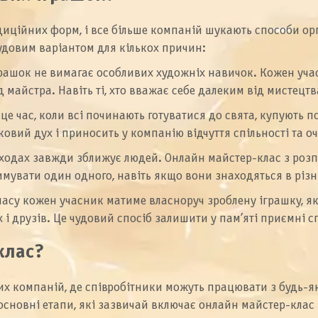
иційних форм, і все більше компаній шукають способи орга
удовим варіантом для кількох причин:
іграшок не вимагає особливих художніх навичок. Кожен уча
д майстра. Навіть ті, хто вважає себе далеким від мистецт
це час, коли всі починають готуватися до свята, купують 
вий дух і приносить у компанію відчуття спільності та очі
заходах завжди зближує людей. Онлайн майстер-клас з роз
мувати один одного, навіть якщо вони знаходяться в різн
ласу кожен учасник матиме власноруч зроблену іграшку, 
 друзів. Це чудовий спосіб залишити у пам’яті приємні с
клас?
 компаній, де співробітники можуть працювати з будь-яко
ь основні етапи, які зазвичай включає онлайн майстер-кла