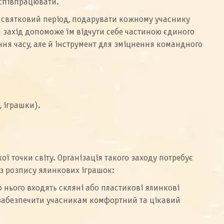
 співпрацювати.
у святковий період, подарувати кожному учаснику
й захід допоможе їм відчути себе частиною єдиного
ння часу, але й інструмент для зміцнення командного
, іграшки).
ї точки світу. Організація такого заходу потребує
с з розпису ялинкових іграшок:
 нього входять скляні або пластикові ялинкові
об забезпечити учасникам комфортний та цікавий