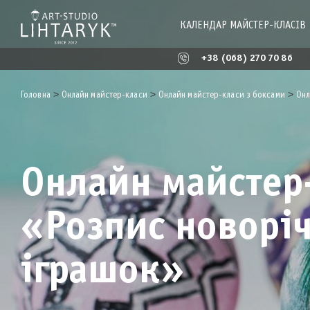
КАЛЕНДАР МАЙСТЕР-КЛАСІВ
+38 (068) 270 70 86
>
>
>
Головна
Онлайн майстер-класи
Онлайн майстер-класи з боксами
Онл
Онлайн майстер
«Розпис новорі
іграшок»