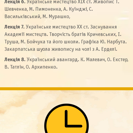
Лекція 6.
Українське мистецтво XIX ст. Живопис Т.
Шевченка, М. Пимоненка, А. Куїнджі, С.
Васильківський, М. Мурашко,
Лекція 7.
Українське мистецтво XX ст. Заснування
Академії мистецтв. Творчість братів Кричевських, І.
Труша, М. Бойчука та його школи. Графіка Ю. Нарбута.
Закарпатська шуола живопису на чолі з А. Ерделі.
Лекція 8.
Український авангард. К. Малевич, О. Екстер,
В. Татлін, О. Архипенко.