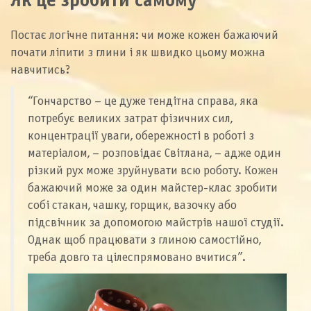
Як це зробити самому
Постає логічне питання: чи може кожен бажаючий
почати ліпити з глини і як швидко цьому можна
навчитись?
“Гончарство – це дуже тендітна справа, яка
потребує великих затрат фізичних сил,
концентрації уваги, обережності в роботі з
матеріалом, – розповідає Світлана, – адже один
різкий рух може зруйнувати всю роботу. Кожен
бажаючий може за один майстер-клас зробити
собі стакан, чашку, горщик, вазочку або
підсвічник за допомогою майстрів нашої студії.
Однак щоб працювати з глиною самостійно,
треба довго та цілеспрямовано вчитися”.