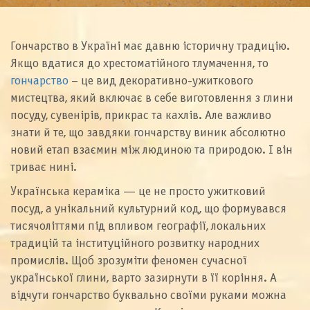
Гончарство в Україні має давню історичну традицію.
Якщо вдатися до хрестоматійного тлумачення, то
гончарство
– це вид декоративно-ужиткового
мистецтва, який включає в себе виготовлення з глини
посуду, сувенірів, прикрас та кахлів. Але важливо
знати й те, що завдяки гончарству виник абсолютно
новий етап взаємин між людиною та природою. І він
триває нині.
Українська кераміка — це не просто ужитковий
посуд, а унікальний культурний код, що формувався
тисячоліттями під впливом географії, локальних
традицій та інституційного розвитку народних
промислів. Щоб зрозуміти феномен сучасної
української глини, варто зазирнути в її коріння. А
відчути гончарство буквально своїми руками можна