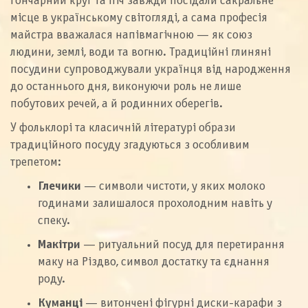
Гончарний круг та піч завжди посідали сакральне
місце в українському світогляді, а сама професія
майстра вважалася напівмагічною — як союз
людини, землі, води та вогню. Традиційні глиняні
посудини супроводжували українця від народження
до останнього дня, виконуючи роль не лише
побутових речей, а й родинних оберегів.
У фольклорі та класичній літературі образи
традиційного посуду згадуються з особливим
трепетом:
Глечики
— символи чистоти, у яких молоко
годинами залишалося прохолодним навіть у
спеку.
Макітри
— ритуальний посуд для перетирання
маку на Різдво, символ достатку та єднання
роду.
Куманці
— витончені фігурні диски-карафи з