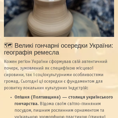
🗺️ Великі гончарні осередки України:
географія ремесла
Кожен регіон України сформував свій автентичний
почерк, зумовлений як специфікою місцевої
сировини, так і соціокультурними особливостями
громад. Сьогодні ці осередки є фундаментом для
розвитку локальних культурних індустрій:
Опішня (Полтавщина) — столиця українського
гончарства.
Відома своїм світло-глиняним
посудом, пишним рослинним орнаментом та
унікальною зооморфною пластикою (глиняні