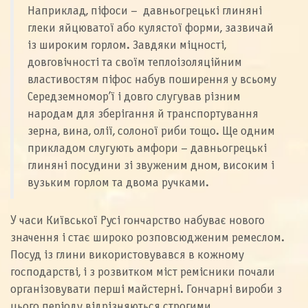
Наприклад, піфоси – давньогрецькі глиняні
глеки яйцюватої або кулястої форми, зазвичай
із широким горлом. Завдяки міцності,
довговічності та своїм теплоізоляційним
властивостям піфос набув поширення у всьому
Середземномор’ї і довго слугував різним
народам для зберігання й транспортування
зерна, вина, олії, солоної риби тощо. Ще одним
прикладом слугують амфори – давньогрецькі
глиняні посудини зі звуженим дном, високим і
вузьким горлом та двома ручками.
У часи Київської Русі гончарство набуває нового
значення і стає широко розповсюдженим ремеслом.
Посуд із глини використовувався в кожному
господарстві, і з розвитком міст ремісники почали
організовувати перші майстерні. Гончарні вироби з
цього періоду відрізняються строгими,