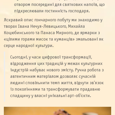
отвором посередині для святкових напоїв, що
підкреслювали гостинність господаря.
Яскравий опис гончарного побуту ми знаходимо у
творах Івана Нечуя-Левицького, Михайла
Коцюбинського та Панаса Мирного, де ярмарки з
«цілими горами мисок та куманців» змальовані як
серце народної культури.
Сьогодні, у часи цифрової трансформації,
відродження цих традицій у межах культурних
індустрій набуває нового змісту. Ручна робота з
автентичним матеріалом дозволяє сучасній
людині сповільнити темп життя, відчути зв’язок
із поколіннями та трансформувати прадавню
спадщину у власні унікальні арт-об’єкти.