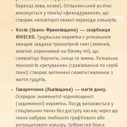
баранці, леви, козли). Опішнянський розпис
виконується у техніці «фляндрування», що
створює неповторні плавні переходи кольорів.
Косів (Івано-Франківщина) — скарбниця
ЮНЕСКО.
Гуцульська кераміка є унікальним
явищем завдяки триколірній гамі (зелений,
жовтий, коричневий на білому тлі), що
символізує Карпати, сонце та землю. Унікальна
технологія «ритування» (гравіювання по сирій
глині) створює витончені сюжетні малюнки з
життя гуцулів.
Гавареччина (Львівщина) — магія диму.
Осередок знаменитої чорнолощеної
(задимленої) кераміки. Посуд випалюється у
спеціальних печах без доступу кисню, через що
глина набуває глибокого графітового або
антрацитового кольору. Сріблястий блиск