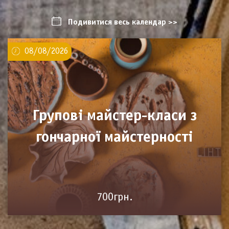
Подивитися весь календар >>
08/08/2026
Групові майстер-класи з
гончарної майстерності
700грн.