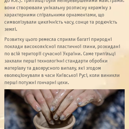
до н.е.). Трипільці були неперевершеними майстрами:
вони створювали унікальну розписну кераміку з
характерними спіральними орнаментами, що
символізували циклічність часу, сонце та родючість
землі.
Розвитку цього ремесла сприяли багаті природні
поклади високоякісної пластичної глини, розкидані
по всій території сучасної України. Саме трипільці
заклали перші технологічні стандарти обробки
матеріалу та двоярусного випалу, які згодом
еволюціонували в часи Київської Русі, коли виникли
перші потужні гончарні цехи.