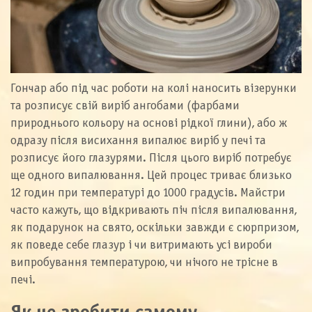
Гончар або під час роботи на колі наносить візерунки
та розписує свій виріб ангобами (фарбами
природнього кольору на основі рідкої глини), або ж
одразу після висихання випалює виріб у печі та
розписує його глазурями. Після цього виріб потребує
ще одного випалювання. Цей процес триває близько
12 годин при температурі до 1000 градусів. Майстри
часто кажуть, що відкривають піч після випалювання,
як подарунок на свято, оскільки завжди є сюрпризом,
як поведе себе глазур і чи витримають усі вироби
випробування температурою, чи нічого не трісне в
печі.