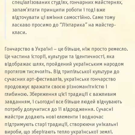
спеціалізованих студіях, гончарних майстернях,
запам’ятати принципи роботи і тоді вже
відточувати ці вміння самостійно. Саме тому
ласкаво просимо до “Ліхтарика” на майстер-
класи.
Гончарство в Україні – це більше, ніж просто ремесло.
Це частина історії, культури та ідентичності, яка
відображає шлях, пройдений українським народом
протягом тисячоліть. Від трипільської культури до
сучасних арт-фестивалів, українське гончарство
продовжує вражати своєю різноманітністю і
глибиною. Збереження цієї традиції є важливим
завданням, і сьогодні все більше людей відчувають
потребу долучитися до її відродження. Сучасні
майстри додають нові елементи і водночас
підтримують старі традиції, створюючи унікальні
вироби, що зберігають тепло української землі.