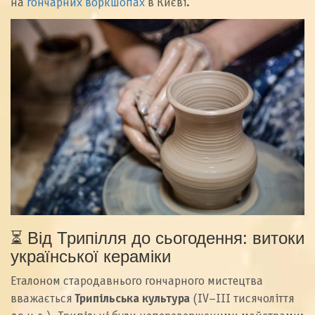
на
гончарних воркшопах
в Києві.
⏳ Від Трипілля до сьогодення: витоки
української кераміки
Еталоном стародавнього гончарного мистецтва
вважається
Трипільська культура
(IV–III тисячоліття