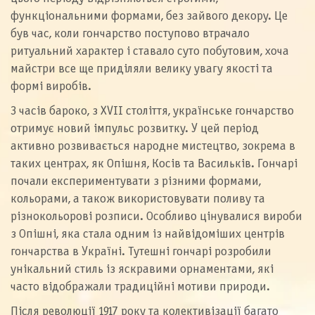
функціональними формами, без зайвого декору. Це
був час, коли гончарство поступово втрачало
ритуальний характер і ставало суто побутовим, хоча
майстри все ще приділяли велику увагу якості та
формі виробів.
З часів бароко, з XVII століття, українське гончарство
отримує новий імпульс розвитку. У цей період
активно розвивається народне мистецтво, зокрема в
таких центрах, як Опішня, Косів та Васильків. Гончарі
почали експериментувати з різними формами,
кольорами, а також використовувати поливу та
різнокольорові розписи. Особливо цінувалися вироби
з Опішні, яка стала одним із найвідоміших центрів
гончарства в Україні. Тутешні гончарі розробили
унікальний стиль із яскравими орнаментами, які
часто відображали традиційні мотиви природи.
Після революції 1917 року та колективізації багато