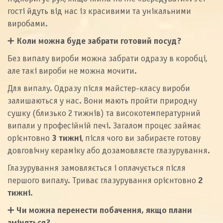
гості йдуть від нас із красивими та унікальними
виробами.
➕
Коли можна буде забрати готовий посуд?
Без випалу вироби можна забрати одразу в коробці,
але такі вироби не можна мочити.
Для випалу. Одразу після майстер-класу вироби
залишаються у нас. Вони мають пройти природну
сушку (близько 2 тижнів) та високотемпературний
випали у професійній печі. Загалом процес займає
орієнтовно
3 тижні
, після чого ви забираєте готову
довговічну кераміку або дозамовляєте глазурування.
Глазурування замовляється і оплачується після
першого випалу. Триває глазурування орієнтовно
2
тижні
.
➕
Чи можна перенести побачення, якщо плани