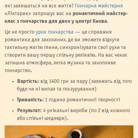
які залишаться на все життя?
Гончарна майстерня
«Ліхтарик» запрошує вас на
романтичний майстер-
клас з гончарства для двох у центрі Києва
.
Це не просто
урок гончарства
— це справжня
романтика для закоханих, де ви зможете відчути
тактильну магію глини, синхронізувати свої рухи та
створити вашу першу спільну реліквію. На вас чекає
затишна атмосфера, легка музика та захопливе
гончарство.
Вартість:
від 1400 грн за пару (залежить від того
буде чи ні випал та глазурування)
Тривалість:
1 година романтичної творчості
Результат:
4 унікальні вироби (по 2 від кожного
або спільні шедеври).