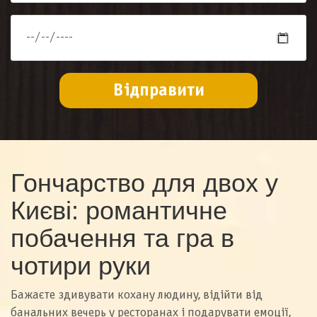
Гончарство для двох у
Києві: романтичне
побачення та гра в
чотири руки
Бажаєте здивувати кохану людину, відійти від
банальних вечерь у ресторанах і подарувати емоції,