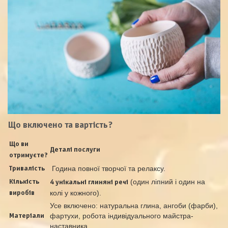
Що включено та вартість?
Що ви
Деталі послуги
отримуєте?
Година повної творчої та релаксу.
Тривалість
(один ліпний і один на
Кількість
4 унікальні глиняні речі
колі у кожного).
виробів
Усе включено: натуральна глина, ангоби (фарби),
фартухи, робота індивідуального майстра-
Матеріали
наставника.