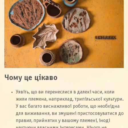
Чому це цікаво
Уявіть, що ви перенеслися в далекі часи, коли
жили племена, наприклад, трипільської культури.
У вас багато виснажливої ​​роботи, що необхідна
для виживання, ви змушені пристосовуватися до
правил, прийнятих у вашому племені, іноді
нехтуючи власними інтересами. Нічого не