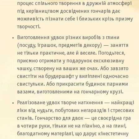
процес спільного творення в дружній атмосфері
під керівництвом досвідчених гончарів дає
можливість пізнати себе і близьких крізь призму
творчості.
Виготовлення удвох різних виробів з глини
(посуду, іграшок, предметів декору) — заняття
не тільки практичне, але й веселе. Погодьтеся,
приємно отримати у подарунок ексклюзивну
чашку, створену на ваших же очах. Або завзято
свистіти на брудершафт у виліплені одночасно
свистульки. Або прикрасити будинок парними
вазами, виготовленими на гончарному крузі.
Реалізоване удвох творче натхнення — найкращі
ліки від нудьги, побутових негараздів і стресових
станів. Гончарство для двох — це своєрідна гра
в чотири руки, тільки не на піаніно, а на глині,
благодатному матеріалі, що дарує кінестетичну