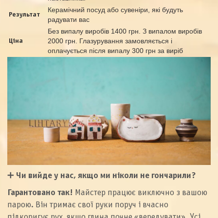
Керамічний посуд або сувеніри, які будуть
Результат
радувати вас
Без випалу виробів 1400 грн. З випалом виробів
2000 грн. Глазурування замовляється і
Ціна
оплачується після випалу 300 грн за виріб
➕
Чи вийде у нас, якщо ми ніколи не гончарили?
Гарантовано так!
Майстер працює виключно з вашою
парою. Він тримає свої руки поруч і вчасно
підкоригує рух, якщо глина почне «вередувати». Усі