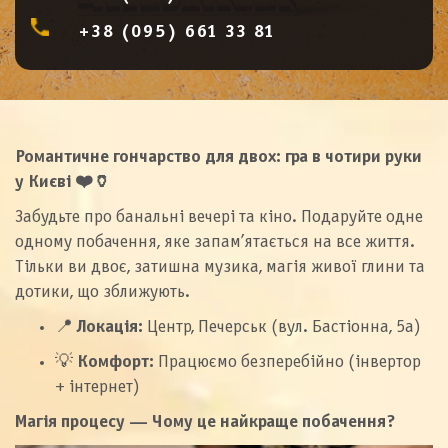
+38 (095) 661 33 81
Романтичне гончарство для двох: гра в чотири руки
у Києві
❤️🏺
Забудьте про банальні вечері та кіно. Подаруйте одне
одному побачення, яке запам’ятається на все життя.
Тільки ви двоє, затишна музика, магія живої глини та
дотики, що зближують.
📍
Локація:
Центр, Печерськ (вул. Бастіонна, 5а)
💡
Комфорт:
Працюємо безперебійно (інвертор
+ інтернет)
Магія процесу — Чому це найкраще побачення?