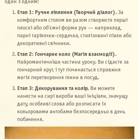
один з одним:
Етап 1: Ручне ліплення (Творчий діалог).
За
комфортним столом ви разом створюєте перші
плоскі або об’ємні форми рук — наприклад,
парні тарілочки-сердечка, стилізовані піали або
декоративні свічники.
Етап 2: Гончарне коло (Магія взаємодії).
Найромантичніша частина уроку. Ви сідаєте за
гончарний круг, і тут починається справжня
магія перетворення глини в посуд.
Етап 3: Декорування та колір.
Ви можете
нанести на сирі вироби ваші ініціали, значущу
дату, особливі слова або розписати їх
кольоровими ангобами безпосередньо в день
побачення.