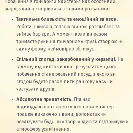
Побачення в гончарній майстерні має особливий
шарм, який не порівняти з іншими розвагами:
Тактильна близькість та емоційний зв’язок.
Робота з живою, теплою глиною розслабляє та
знімає бар’єри. А момент, коли ви разом
тримаєте руки на гончарному крузі, створюючи
єдину форму, неймовірно зближує.
Спільний спогад, закарбований у кераміці.
На
відміну від квітів чи кіно, результатом цього
побачення стане реальний посуд, з якого ви
згодом будете разом пити ранкову каву чи
частувати друзів.
Абсолютна приватність.
Під час
індивідуального заняття для пари майстер
працює виключно з вами, допомагаючи
реалізувати будь-яку творчу ідею та підтримуючи
атмосферу усамітнення.