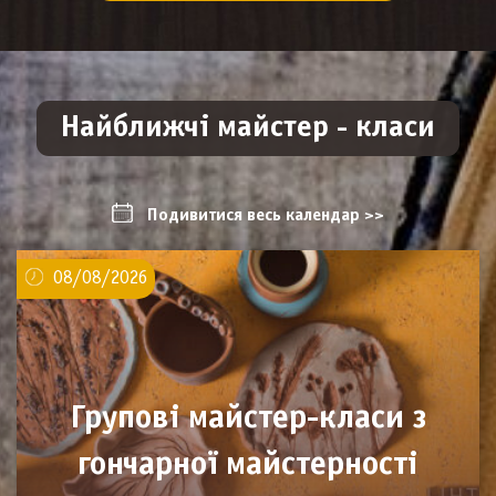
Найближчі майстер - класи
Подивитися весь календар >>
08/08/2026
Групові майстер-класи з
гончарної майстерності