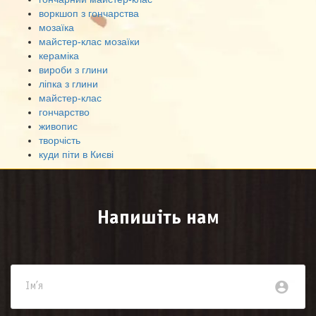
воркшоп з гончарства
мозаїка
майстер-клас мозаїки
кераміка
вироби з глини
ліпка з глини
майстер-клас
гончарство
живопис
творчість
куди піти в Києві
Напишіть нам