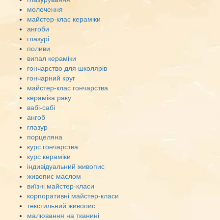
молочення
майстер-клас кераміки
ангоби
глазурі
поливи
випал кераміки
гончарство для школярів
гончарний круг
майстер-клас гончарства
кераміка раку
вабі-сабі
ангоб
глазур
порцеляна
курс гончарства
курс кераміки
індивідуальний живопис
живопис маслом
виїзні майстер-класи
корпоративні майстер-класи
текстильний живопис
малювання на тканині