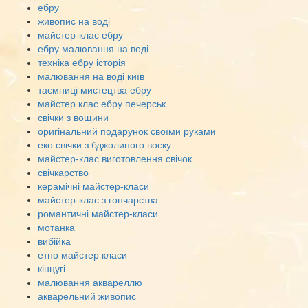
ебру
живопис на воді
майстер-клас ебру
ебру малювання на воді
техніка ебру історія
малювання на воді київ
таємниці мистецтва ебру
майстер клас ебру печерськ
свічки з вощини
оригінальний подарунок своїми руками
еко свічки з бджолиного воску
майстер-клас виготовлення свічок
свічкарство
керамічні майстер-класи
майстер-клас з гончарства
романтичні майстер-класи
мотанка
вибійка
етно майстер класи
кінцугі
малювання аквареллю
акварельний живопис