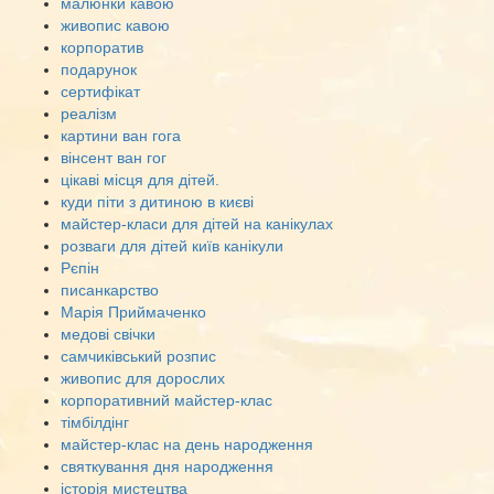
малюнки кавою
живопис кавою
корпоратив
подарунок
сертифікат
реалізм
картини ван гога
вінсент ван гог
цікаві місця для дітей.
куди піти з дитиною в києві
майстер-класи для дітей на канікулах
розваги для дітей київ канікули
Рєпін
писанкарство
Марія Приймаченко
медові свічки
самчиківський розпис
живопис для дорослих
корпоративний майстер-клас
тімбілдінг
майстер-клас на день народження
святкування дня народження
історія мистецтва