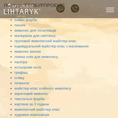
Послуги “ГЕОБУРПРОЕКТ”:
Інші новини від:
олійні фарби
пензлі
живопис для початківців
матеріали для скетчінгу
груповий живописний майстер-клас
індивідуальний майстер-клас з малювання
живопис вином
лляна олія для живопису
палітра
кольорове коло
графіка
олівці
пігменти
майстер-клас олійного живопису
акриловий живопис
текстильні фарби
картина за 3 години
живописний майстер-клас
художня композиція