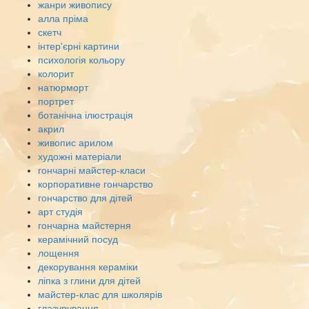
жанри живопису
алла пріма
скетч
інтер'єрні картини
психологія кольору
колорит
натюрморт
портрет
ботанічна ілюстрація
акрил
живопис арилом
художні матеріали
гончарні майстер-класи
корпоративне гончарство
гончарство для дітей
арт студія
гончарна майстерня
керамічний посуд
лощення
декорування кераміки
ліпка з глини для дітей
майстер-клас для школярів
глазурування