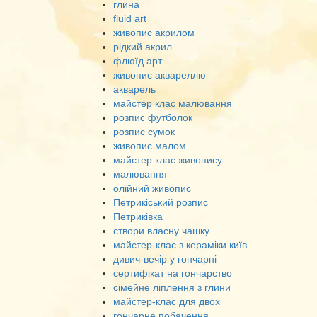
глина
fluid art
живопис акрилом
рідкий акрил
флюїд арт
живопис аквареллю
акварель
майстер клас малювання
розпис футболок
розпис сумок
живопис малом
майстер клас живопису
малювання
олійний живопис
Петрикіський розпис
Петриківка
створи власну чашку
майстер-клас з кераміки київ
дивич-вечір у гончарні
сертифікат на гончарство
сімейне ліплення з глини
майстер-клас для двох
гончарне побачення