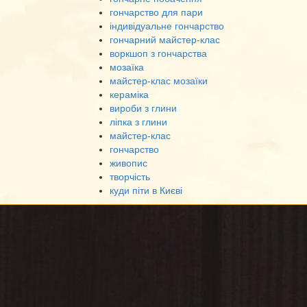
гончарство для пари
індивідуальне гончарство
гончарний майстер-клас
воркшоп з гончарства
мозаїка
майстер-клас мозаїки
кераміка
вироби з глини
ліпка з глини
майстер-клас
гончарство
живопис
творчість
куди піти в Києві