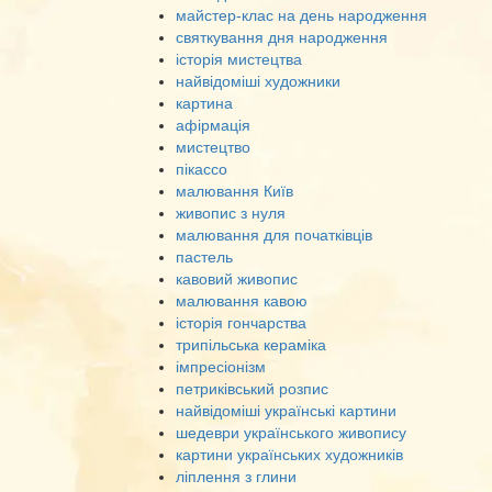
майстер-клас на день народження
святкування дня народження
історія мистецтва
найвідоміші художники
картина
афірмація
мистецтво
пікассо
малювання Київ
живопис з нуля
малювання для початківців
пастель
кавовий живопис
малювання кавою
історія гончарства
трипільська кераміка
імпресіонізм
петриківський розпис
найвідоміші українські картини
шедеври українського живопису
картини українських художників
ліплення з глини