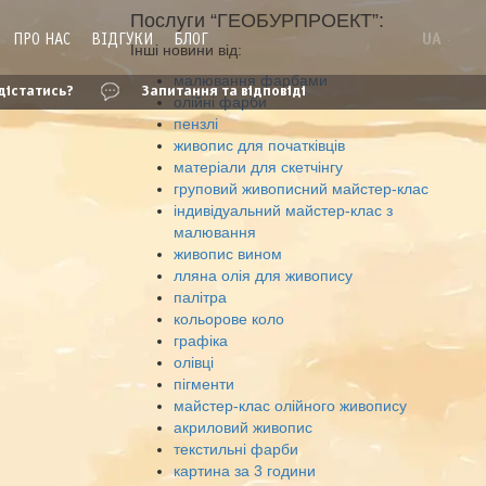
Послуги “ГЕОБУРПРОЕКТ”:
ПРО НАС
ВІДГУКИ
БЛОГ
UA
Інші новини від:
малювання фарбами
дістатись?
Запитання та відповіді
олійні фарби
пензлі
живопис для початківців
матеріали для скетчінгу
груповий живописний майстер-клас
індивідуальний майстер-клас з
малювання
живопис вином
лляна олія для живопису
палітра
кольорове коло
графіка
олівці
пігменти
майстер-клас олійного живопису
акриловий живопис
текстильні фарби
картина за 3 години