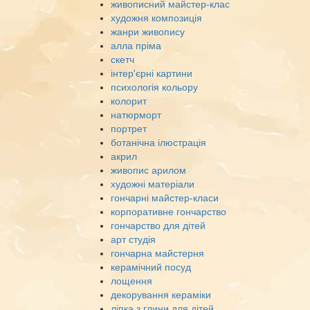
живописний майстер-клас
художня композиція
жанри живопису
алла пріма
скетч
інтер'єрні картини
психологія кольору
колорит
натюрморт
портрет
ботанічна ілюстрація
акрил
живопис арилом
художні матеріали
гончарні майстер-класи
корпоративне гончарство
гончарство для дітей
арт студія
гончарна майстерня
керамічний посуд
лощення
декорування кераміки
ліпка з глини для дітей