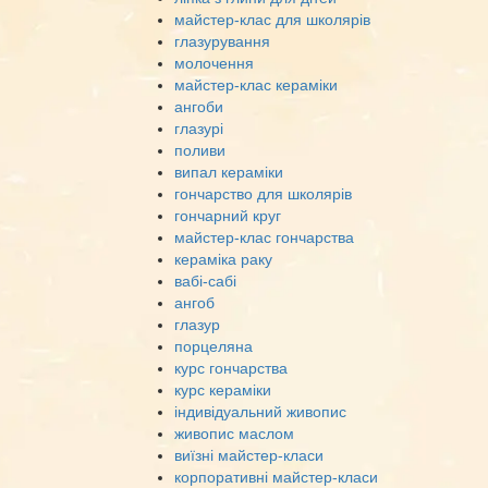
майстер-клас для школярів
глазурування
молочення
майстер-клас кераміки
ангоби
глазурі
поливи
випал кераміки
гончарство для школярів
гончарний круг
майстер-клас гончарства
кераміка раку
вабі-сабі
ангоб
глазур
порцеляна
курс гончарства
курс кераміки
індивідуальний живопис
живопис маслом
виїзні майстер-класи
корпоративні майстер-класи