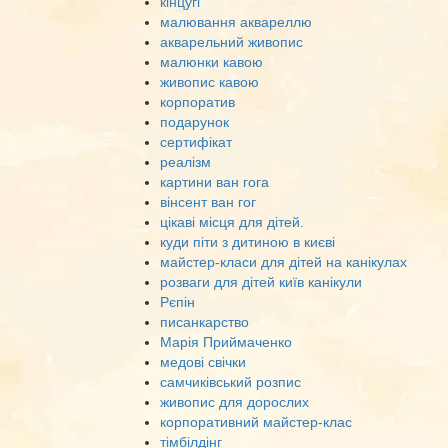
кінцугі
малювання аквареллю
акварельний живопис
малюнки кавою
живопис кавою
корпоратив
подарунок
сертифікат
реалізм
картини ван гога
вінсент ван гог
цікаві місця для дітей.
куди піти з дитиною в києві
майстер-класи для дітей на канікулах
розваги для дітей київ канікули
Рєпін
писанкарство
Марія Приймаченко
медові свічки
самчиківський розпис
живопис для дорослих
корпоративний майстер-клас
тімбілдінг