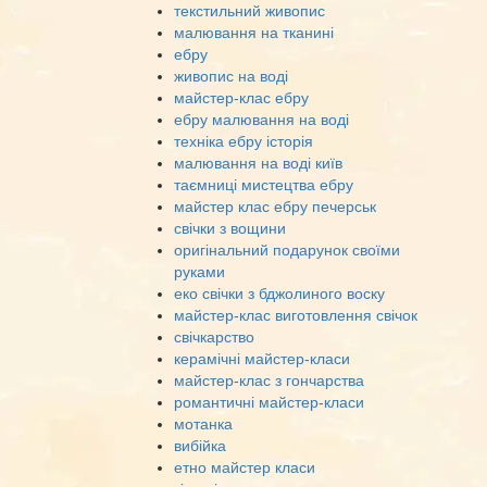
текстильний живопис
малювання на тканині
ебру
живопис на воді
майстер-клас ебру
ебру малювання на воді
техніка ебру історія
малювання на воді київ
таємниці мистецтва ебру
майстер клас ебру печерськ
свічки з вощини
оригінальний подарунок своїми
руками
еко свічки з бджолиного воску
майстер-клас виготовлення свічок
свічкарство
керамічні майстер-класи
майстер-клас з гончарства
романтичні майстер-класи
мотанка
вибійка
етно майстер класи