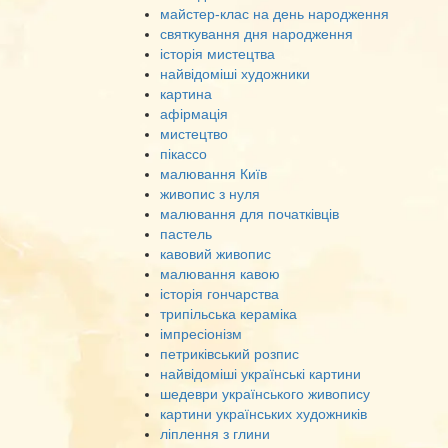
майстер-клас на день народження
святкування дня народження
історія мистецтва
найвідоміші художники
картина
афірмація
мистецтво
пікассо
малювання Київ
живопис з нуля
малювання для початківців
пастель
кавовий живопис
малювання кавою
історія гончарства
трипільська кераміка
імпресіонізм
петриківський розпис
найвідоміші українські картини
шедеври українського живопису
картини українських художників
ліплення з глини