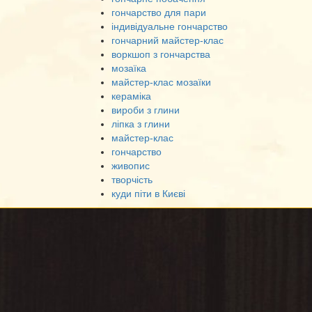
гончарство для пари
індивідуальне гончарство
гончарний майстер-клас
воркшоп з гончарства
мозаїка
майстер-клас мозаїки
кераміка
вироби з глини
ліпка з глини
майстер-клас
гончарство
живопис
творчість
куди піти в Києві