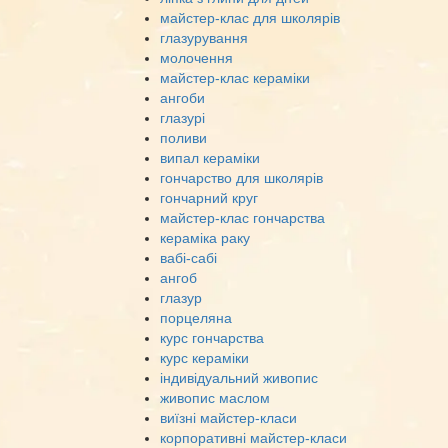
майстер-клас для школярів
глазурування
молочення
майстер-клас кераміки
ангоби
глазурі
поливи
випал кераміки
гончарство для школярів
гончарний круг
майстер-клас гончарства
кераміка раку
вабі-сабі
ангоб
глазур
порцеляна
курс гончарства
курс кераміки
індивідуальний живопис
живопис маслом
виїзні майстер-класи
корпоративні майстер-класи