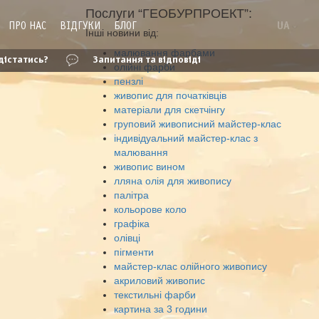
Послуги “ГЕОБУРПРОЕКТ”:
ПРО НАС
ВІДГУКИ
БЛОГ
UA
Інші новини від:
малювання фарбами
дістатись?
Запитання та відповіді
олійні фарби
пензлі
живопис для початківців
матеріали для скетчінгу
груповий живописний майстер-клас
індивідуальний майстер-клас з
малювання
живопис вином
лляна олія для живопису
палітра
кольорове коло
графіка
олівці
пігменти
майстер-клас олійного живопису
акриловий живопис
текстильні фарби
картина за 3 години