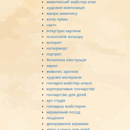
живописний майстер-клас
художня композиція
жанри живопису
алла пріма
скетч
інтер'єрні картини
психологія кольору
колорит
натюрморт
портрет
ботанічна ілюстрація
акрил
живопис арилом
художні матеріали
гончарні майстер-класи
корпоративне гончарство
гончарство для дітей
арт студія
гончарна майстерня
керамічний посуд
лощення
декорування кераміки
ліпка з глини для дітей