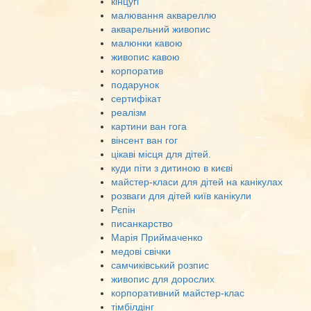
кінцугі
малювання аквареллю
акварельний живопис
малюнки кавою
живопис кавою
корпоратив
подарунок
сертифікат
реалізм
картини ван гога
вінсент ван гог
цікаві місця для дітей.
куди піти з дитиною в києві
майстер-класи для дітей на канікулах
розваги для дітей київ канікули
Рєпін
писанкарство
Марія Приймаченко
медові свічки
самчиківський розпис
живопис для дорослих
корпоративний майстер-клас
тімбілдінг