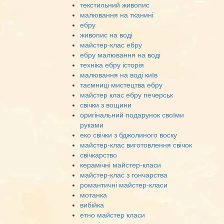
текстильний живопис
малювання на тканині
ебру
живопис на воді
майстер-клас ебру
ебру малювання на воді
техніка ебру історія
малювання на воді київ
таємниці мистецтва ебру
майстер клас ебру печерськ
свічки з вощини
оригінальний подарунок своїми
руками
еко свічки з бджолиного воску
майстер-клас виготовлення свічок
свічкарство
керамічні майстер-класи
майстер-клас з гончарства
романтичні майстер-класи
мотанка
вибійка
етно майстер класи