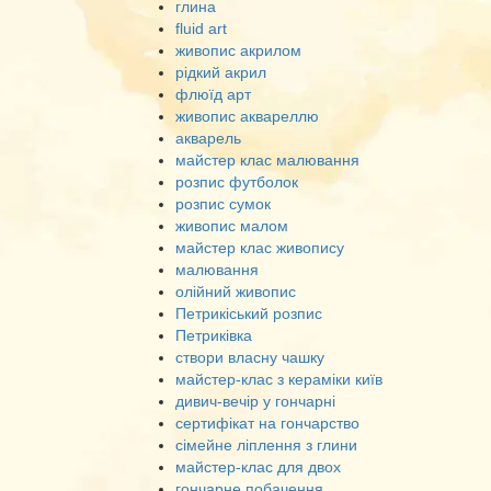
глина
fluid art
живопис акрилом
рідкий акрил
флюїд арт
живопис аквареллю
акварель
майстер клас малювання
розпис футболок
розпис сумок
живопис малом
майстер клас живопису
малювання
олійний живопис
Петрикіський розпис
Петриківка
створи власну чашку
майстер-клас з кераміки київ
дивич-вечір у гончарні
сертифікат на гончарство
сімейне ліплення з глини
майстер-клас для двох
гончарне побачення