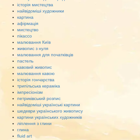
історія мистецтва
найвідоміші художники
картина
афірмація
мистецтво
пікассо
малювання Київ
живопис з нуля
малювання для початківців
пастель
кавовий живопис
малювання кавою
історія гончарства
трипільська кераміка
імпресіонізм
петриківський розпис
найвідоміші українські картини
шедеври українського живопису
картини українських художників
ліплення з глини
глина
fluid art