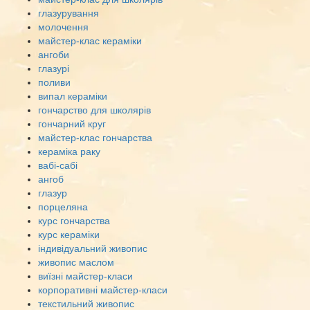
глазурування
молочення
майстер-клас кераміки
ангоби
глазурі
поливи
випал кераміки
гончарство для школярів
гончарний круг
майстер-клас гончарства
кераміка раку
вабі-сабі
ангоб
глазур
порцеляна
курс гончарства
курс кераміки
індивідуальний живопис
живопис маслом
виїзні майстер-класи
корпоративні майстер-класи
текстильний живопис