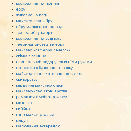
малювання на тканині
ебру
живопис на воді
майстер-клас ебру
ебру малювання на воді
техніка ебру історія
малювання на воді київ
таємниці мистецтва ебру
майстер клас ебру печерськ
свічки з вощини
оригінальний подарунок своїми руками
еко свічки з бджолиного воску
майстер-клас виготовлення свічок
свічкарство
керамічні майстер-класи
майстер-клас з гончарства
романтичні майстер-класи
мотанка
вибійка
етно майстер класи
кінцугі
малювання аквареллю