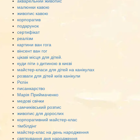
акварельний живопис
малюнки кавою
живопис кавою
корпоратив
подарунок
сертифікат
реалізм
картини ван гога
вінсент ван гог
цікаві місця для дітей.
куди піти з дитиною в києві
майстер-класи для дітей на канікулах
розваги для дітей київ канікули
Рєпін
писанкарство
Марія Приймаченко
медові свічки
самчиківський розпис
живопис для дорослих
корпоративний майстер-клас
тімбілдінг
майстер-клас на день народження
святкування дня народження