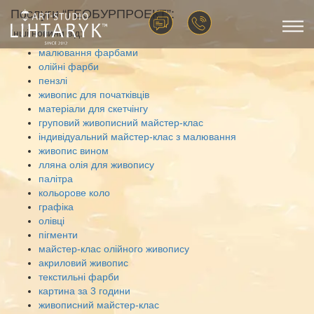
Послуги “ГЕОБУРПРОЕКТ”:
Інші новини від:
малювання фарбами
олійні фарби
пензлі
живопис для початківців
матеріали для скетчінгу
груповий живописний майстер-клас
індивідуальний майстер-клас з малювання
живопис вином
лляна олія для живопису
палітра
кольорове коло
графіка
олівці
пігменти
майстер-клас олійного живопису
акриловий живопис
текстильні фарби
картина за 3 години
живописний майстер-клас