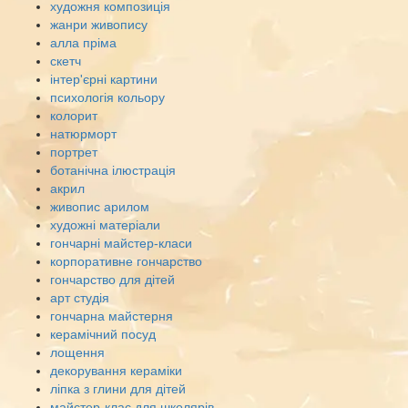
художня композиція
жанри живопису
алла пріма
скетч
інтер'єрні картини
психологія кольору
колорит
натюрморт
портрет
ботанічна ілюстрація
акрил
живопис арилом
художні матеріали
гончарні майстер-класи
корпоративне гончарство
гончарство для дітей
арт студія
гончарна майстерня
керамічний посуд
лощення
декорування кераміки
ліпка з глини для дітей
майстер-клас для школярів