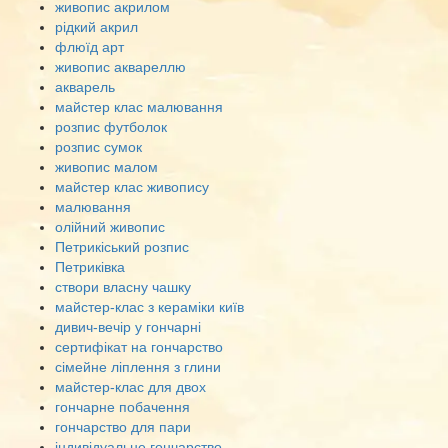
живопис акрилом
рідкий акрил
флюїд арт
живопис аквареллю
акварель
майстер клас малювання
розпис футболок
розпис сумок
живопис малом
майстер клас живопису
малювання
олійний живопис
Петрикіський розпис
Петриківка
створи власну чашку
майстер-клас з кераміки київ
дивич-вечір у гончарні
сертифікат на гончарство
сімейне ліплення з глини
майстер-клас для двох
гончарне побачення
гончарство для пари
індивідуальне гончарство