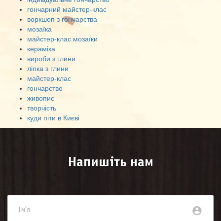
гончарний майстер-клас
воркшоп з гончарства
мозаїка
майстер-клас мозаїки
кераміка
вироби з глини
ліпка з глини
майстер-клас
гончарство
живопис
творчість
куди піти в Києві
Напишіть нам