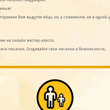
иси писанок следующий:
димым;
тправили Вам выдутое яйцо, но, к сожалению, ни в одной 
ами на онлайн мастер-классе.
писи писанок. Создавайте свои писанки в безопасности.