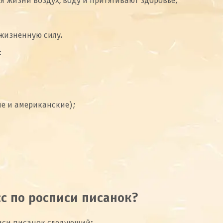
 жизни воздух, воду и притягивают здоровье;
жизненную силу.
:
ие и американские);
с по росписи писанок?