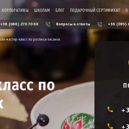
КОРПОРАТИВЫ
ШКОЛАМ
БЛОГ
ПОДАРОЧНЫЙ СЕРТИФИКАТ
О
+38 (068) 270 70 86
Вопросы и ответы
+38 (095) 
айн мастер-класс по росписи писанок
ласс по
П
ок
+
+3