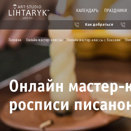
КАЛЕНДАРЬ
ПРАЗДНИКИ
Как добраться
>
>
>
Головна
Онлайн мастер-классы
Онлайн мастер-классы с боксами
Онл
Онлайн мастер-к
росписи писан