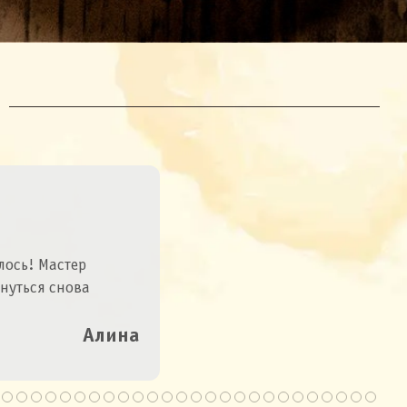
лось! Мастер
рнуться снова
Алина